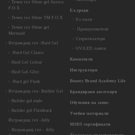
Течен гел Shine gel Aurora
F.O.X
Ел.уреди
Течен гел Shine TM F.O.X
Ел.пили
Течен гел Shine gel
Прахоуловители
Mermaid
Стерилизатори
Изграждащ гел -Hard Gel
UV/LED лампи
Hard Gel Classic
Комплекти
Hard Gel Colour
Инструктори
Hard Gel Glitz
Beauty Brand Academy Life
Hard gel Flash
Изграждащ гел- Builder Gel
Брандирани аксесоари
Builder gel nude
Обучения на запис
Builder gel Flashback
Учебни материали
Изграждащ гел -Jelly
MSDS сертификати
Изграждащ гел - Jelly