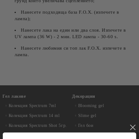
грунд който увеличава сцеплението
;
Нанесете подходяща база
F.O.X. (
изпечете в
лампа
);
Нанесете лака на един или два слоя. Изпечете в
UV лампа (36 W) - 2 мин. LED лампа - 30-60 s.
Нанесете любимия си топ лак F.O.X. изпечете в
лампа
.
Гел лакове
Декорации
Колекция Spectrum 7ml
Blooming gel
Колекция Spectrum 14 ml
Slime gel
Колекция Spectrum Shot 5гр.
Гел бои
Колекция Spring 2026
Витражни-Vitrage Gel