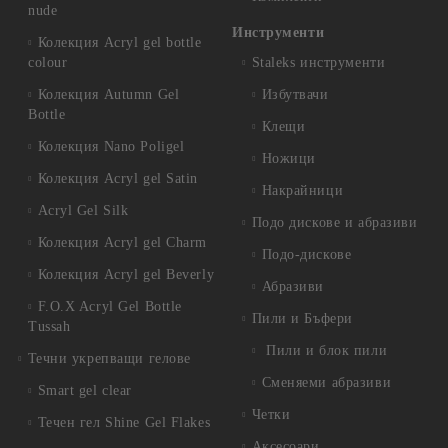
nude
Инструменти
Колекция Acryl gel bottle
colour
Staleks инструменти
Колекция Autumn Gel
Избутвачи
Bottle
Клещи
Колекция Nano Poligel
Ножици
Колекция Acryl gel Satin
Накрайници
Acryl Gel Silk
Подо дискове и абразиви
Колекция Acryl gel Charm
Подо-дискове
Колекция Acryl gel Beverly
Абразиви
F.O.X Acryl Gel Bottle
Пили и Бъфери
Tussah
Пили и блок пили
Течни укрепващи гелове
Сменяеми абразиви
Smart gel clear
Четки
Течен гел Shine Gel Flakes
Аксесоари