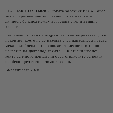
ГЕЛ ЛАК FOX Touch
- новата колекция F.O.X Touch,
която отразява многостранността на женската
личност, баланса между вътрешна сила и външна
красота.
Еластично, плътно и издръжливо самоизравняващо се
покритие, което не се разлива след нанасяне, а новата
мека и заоблена четка спомага за лесното и точно
нанасяне на цвят "под кожата"
.
10 стилни нюанса,
които са много популярни сред стилистите за нокти,
особено през есенно-зимния сезон.
Вместимост: 7 мл
.