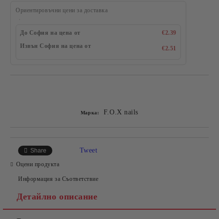
Ориентировъчни цени за доставка
До София на цена от
€2.39
Извън София на цена от
€2.51
Добави в желани
F.O.X nails
Марка:
Tweet
Share
Оцени продукта
Информация за Съответствие
Детайлно описание