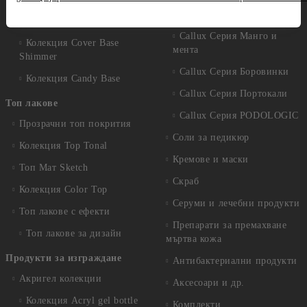
Колекция Thermo Cover
Callux Серия Класик
Base
Callux Серия Манго и
Колекция Cover Base
мента
Shimmer
Callux Серия Боровинки
Колекция Candy Base
Callux Серия Портокали
Топ лакове
Callux Серия PODOLOGIC
Прозрачни топ покрития
Соли за педикюр
Колекция Top Tonal
Кремове и маски
Топ Мат Sketch
Скраб
Колекция Color Top
Серуми и лечебни продукти
Топ лакове с ефекти
Препарати за премахване
Топ лакове за дизайн
мъртва кожа
Продукти за изграждане
Антибактериални продукти
Акригел колекции
Аксесоари и др.
Колекция Acryl gel bottle
Комплекти