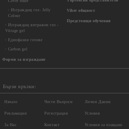
Търговски представители
Cover nude
Изграждащ гел- Jelly
Viber общност
Colour
Предстоящи обучения
Изграждащ витражен гел -
Vitrage gel
Еднофазни гелове
Carbon gel
Форми за изграждане
Бързи връзки:
Начало
Чести Въпроси
Лични Данни
Рекламации
Регистрация
Условия
За Нас
Контакт
Условия за плащане