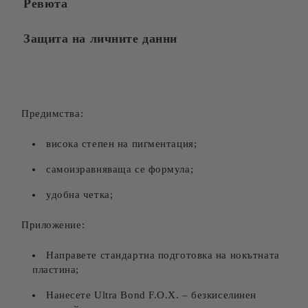
Ревюта
Защита на личните данни
Предимства:
висока степен на пигментация;
самоизравняваща се формула;
удобна четка
;
Приложение:
Направете стандартна подготовка на нокътната
пластина;
Нанесете Ultra Bond F.O.X.
–
безкиселинен