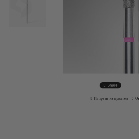
Share
Изпрати на приятел
О