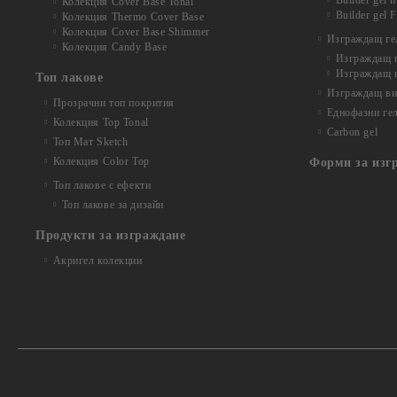
Builder gel 
Колекция Cover Base Tonal
Builder gel 
Колекция Thermo Cover Base
Колекция Cover Base Shimmer
Изграждащ гел
Колекция Candy Base
Изграждащ ге
Изграждащ г
Топ лакове
Изграждащ вит
Прозрачни топ покрития
Еднофазни ге
Колекция Top Tonal
Carbon gel
Топ Мат Sketch
Колекция Color Top
Форми за изг
Топ лакове с ефекти
Топ лакове за дизайн
Продукти за изграждане
Акригел колекции