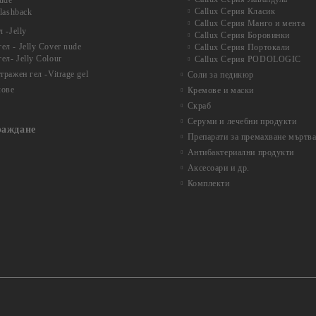
nude
Callux Серия Класик
Flashback
Callux Серия Манго и мента
 -Jelly
Callux Серия Боровинки
л - Jelly Cover nude
Callux Серия Портокали
ел- Jelly Colour
Callux Серия PODOLOGIC
ражен гел -Vitrage gel
Соли за педикюр
лове
Кремове и маски
Скраб
Серуми и лечебни продукти
раждане
Препарати за премахване мъртва
Антибактериални продукти
Аксесоари и др.
Комплекти