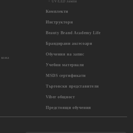
UV/LED лампи
Комплекти
Инструктори
Beauty Brand Academy Life
Брандирани аксесоари
Обучения на запис
 кожа
Учебни материали
MSDS сертификати
Търговски представители
Viber общност
Предстоящи обучения