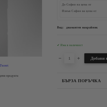
До София на цена от
Извън София на цена от
Вид:
диамантен накрайник
✔ Има в наличност
Tweet
цени продукта
БЪРЗА ПОРЪЧКА
САМО ПОПЪЛНЕТЕ 2 ПОЛЕТА
Съгласен съм с
Политика