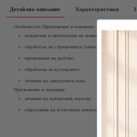
Детайлно описание
Характеристики
З
Особености: Приложение в маникюр:
повдигане и премахване на кожичките;
обработка на страничните гънки;
премахване на ръбове;
обработка на кутикулите;
лечение на синусовата зона.
Приложение в педикюр:
лечение на пукнатини, мазоли;
образуване на естествена нокътна арка.