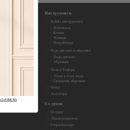
Инструменти
Staleks инструменти
Избутвачи
Клещи
Ножици
Накрайници
Подо дискове и абразиви
Подо-дискове
Абразиви
Пили и Бъфери
Пили и блок пили
Сменяеми абразиви
й
Четки
Аксесоари
fh5oSBKMt
Ел.уреди
Ел.пили
Прахоуловители
Стерилизатори