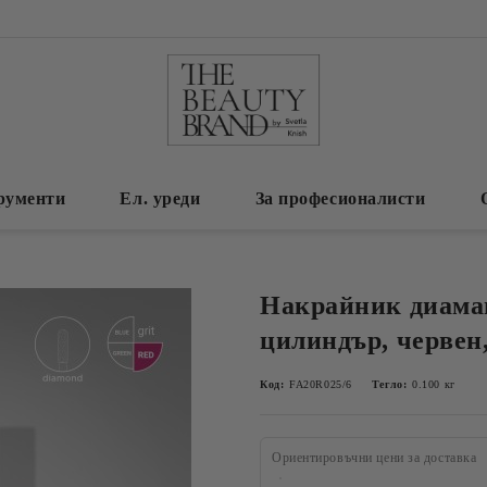
рументи
Ел. уреди
За професионалисти
Накрайник диама
цилиндър, червен
Код:
FA20R025/6
Тегло:
0.100
кг
Ориентировъчни цени за доставка