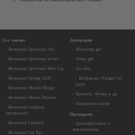
Гел лакове
Декорации
Колекция Spectrum 7ml
Blooming gel
Колекция Spectrum 14 ml
Slime gel
Колекция Spectrum Shot 5гр.
Гел бои
Колекция Spring 2026
Витражни-Vitrage Gel
paint
Колекция Moulin Rouge
Брокати, Фолиа и др.
Колекция Mocha Mousse
Акварелни капки
Колекция Lollipop
(витражна)
Препарати
Колекция Lipstick
Дезинфектанти и
консумативи
Колекция Cat Eye