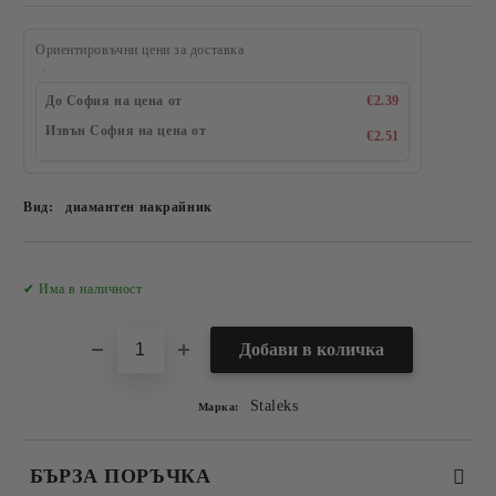
Ориентировъчни цени за доставка
До София на цена от
€2.39
Извън София на цена от
€2.51
Вид:
диамантен накрайник
Добави в желани
✔ Има в наличност
Staleks
Марка:
БЪРЗА ПОРЪЧКА