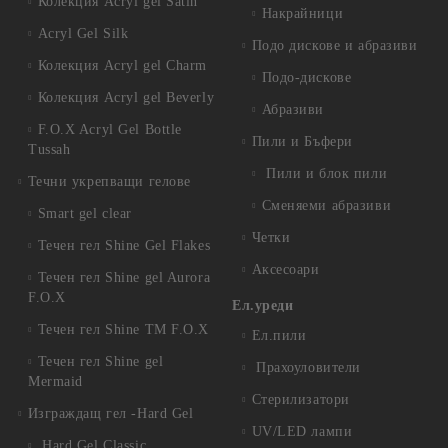
Колекция Acryl gel Satin
Накрайници
Acryl Gel Silk
Подо дискове и абразиви
Колекция Acryl gel Charm
Подо-дискове
Колекция Acryl gel Beverly
Абразиви
F.O.X Acryl Gel Bottle
Пили и Бъфери
Tussah
Пили и блок пили
Течни укрепващи гелове
Сменяеми абразиви
Smart gel clear
Четки
Течен гел Shine Gel Flakes
Аксесоари
Течен гел Shine gel Aurora
F.O.X
Ел.уреди
Течен гел Shine TM F.O.X
Ел.пили
Течен гел Shine gel
Прахоуловители
Mermaid
Стерилизатори
Изграждащ гел -Hard Gel
UV/LED лампи
Hard Gel Classic