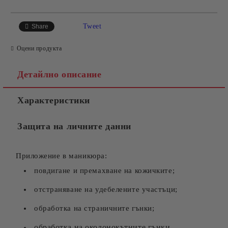
САМО ПОПЪЛНЕТЕ 2 ПОЛЕТА
Tweet
Share
Оцени продукта
Съгласен съм с
Политиката за лични данни
Детайлно описание
Ние ще се свържем с вас в рамките на работния ден.
Характеристики
Защита на личните данни
Приложение в маникюра:
повдигане и премахване на кожичките;
отстраняване на удебелените участъци;
обработка на страничните гънки;
обработка на околонокътните гънки.