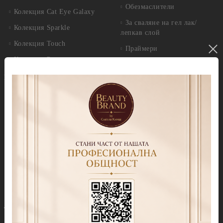
Обезмаслители
Колекция Cat Eye Galaxy
За сваляне на гел лак/
Колекция Sparkle
лепкав слой
Колекция Touch
Праймери
Колекция Party
Други течности
Бази
Грижа за нокти и кожа
Прозрачни Бази за гел лак
Продукти за педикюр Callux
Колекции цветни бази
Избери по серия
Колекция Cover Base Tonal
Callux Серия Лавандула
Колекция Thermo Cover
Callux Серия Класик
Base
Callux Серия Манго и
Колекция Cover Base
мента
Shimmer
Callux Серия Боровинки
Колекция Candy Base
Callux Серия Портокали
Топ лакове
Callux Серия PODOLOGIC