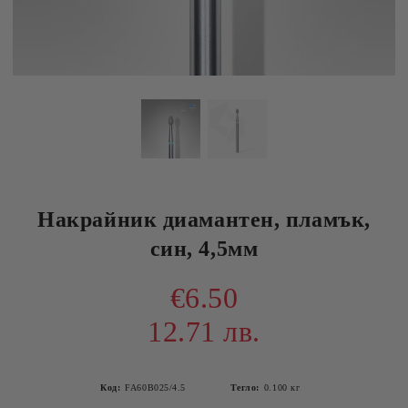
Накрайник диамантен, пламък,
син, 4,5мм
€6.50
12.71 лв.
Код:
FA60B025/4.5
Тегло:
0.100
кг