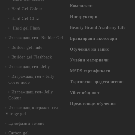
Комплекти
Hard Gel Colour
Инструктори
Hard Gel Glitz
Beauty Brand Academy Life
Hard gel Flash
Изграждащ гел- Builder Gel
Брандирани аксесоари
Builder gel nude
Обучения на запис
Builder gel Flashback
Учебни материали
Изграждащ гел -Jelly
MSDS сертификати
Изграждащ гел - Jelly
Търговски представители
Cover nude
Изграждащ гел- Jelly
Viber общност
Colour
Предстоящи обучения
Изграждащ витражен гел -
Vitrage gel
Еднофазни гелове
Carbon gel