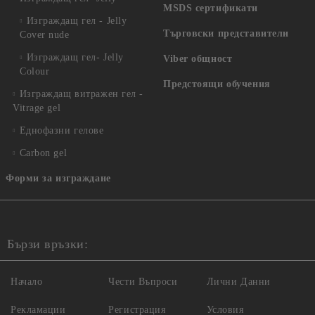
MSDS сертификати
Изграждащ гел - Jelly
Търговски представители
Cover nude
Изграждащ гел- Jelly
Viber общност
Colour
Предстоящи обучения
Изграждащ витражен гел -
Vitrage gel
Еднофазни гелове
Carbon gel
Форми за изграждане
Бързи връзки:
Начало
Чести Въпроси
Лични Данни
Рекламации
Регистрация
Условия