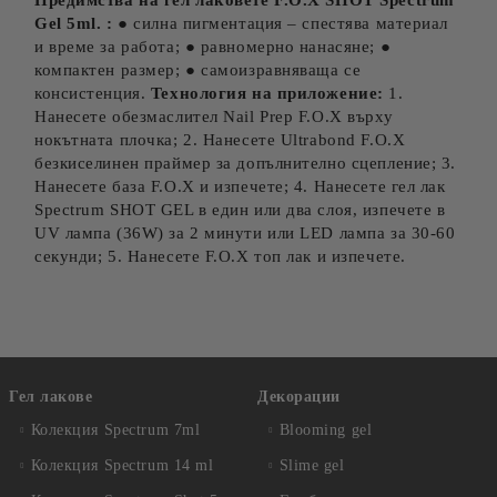
Предимства на гел лаковете F.O.X SHOT Spectrum
Gel 5ml. :
● силна пигментация – спестява материал
и време за работа; ● равномерно нанасяне; ●
компактен размер; ● самоизравняваща се
консистенция.
Технология на приложение:
1.
Нанесете обезмаслител Nail Prep F.O.X върху
нокътната плочка; 2. Нанесете Ultrabond F.O.X
безкиселинен праймер за допълнително сцепление; 3.
Нанесете база F.O.X и изпечете; 4. Нанесете гел лак
Spectrum SHOT GEL в един или два слоя, изпечете в
UV лампа (36W) за 2 минути или LED лампа за 30-60
секунди; 5. Нанесете F.O.X топ лак и изпечете.
Гел лакове
Декорации
Колекция Spectrum 7ml
Blooming gel
Колекция Spectrum 14 ml
Slime gel