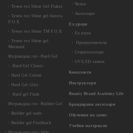
Четки
Течен гел Shine Gel Flakes
Аксесоари
Течен гел Shine gel Aurora
F.O.X
Ел.уреди
Течен гел Shine TM F.O.X
Ел.пили
Течен гел Shine gel
Прахоуловители
Mermaid
Стерилизатори
Изграждащ гел -Hard Gel
UV/LED лампи
Hard Gel Classic
Комплекти
Hard Gel Colour
Инструктори
Hard Gel Glitz
Beauty Brand Academy Life
Hard gel Flash
Изграждащ гел- Builder Gel
Брандирани аксесоари
Builder gel nude
Обучения на запис
Builder gel Flashback
Учебни материали
Изграждащ гел -Jelly