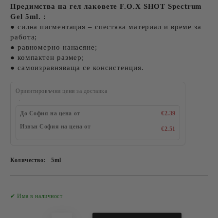
Предимства на гел лаковете F.O.X SHOT Spectrum
Gel 5ml. :
● силна пигментация – спестява материал и време за
работа;
● равномерно нанасяне;
● компактен размер;
● самоизравняваща се консистенция.
Ориентировъчни цени за доставка
До София на цена от
€2.39
Извън София на цена от
€2.51
Количество:
5ml
Добави в желани
✔ Има в наличност