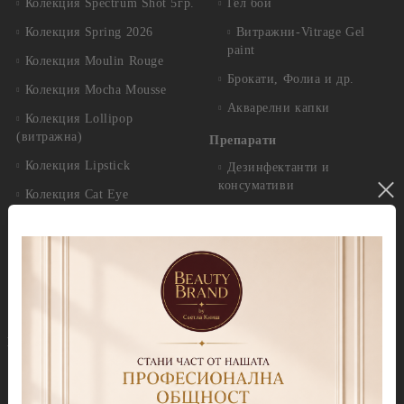
Колекция Spectrum Shot 5гр.
Гел бои
Колекция Spring 2026
Витражни-Vitrage Gel
paint
Колекция Moulin Rouge
Брокати, Фолиа и др.
Колекция Mocha Mousse
Акварелни капки
Колекция Lollipop
(витражна)
Препарати
Колекция Lipstick
Дезинфектанти и
консумативи
Колекция Cat Eye
Обезмаслители
Колекция Cat Eye Galaxy
За сваляне на гел лак/
Колекция Sparkle
лепкав слой
Колекция Touch
Праймери
Колекция Party
Други течности
Бази
Грижа за нокти и кожа
Прозрачни Бази за гел лак
Продукти за педикюр Callux
Колекции цветни бази