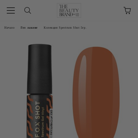
ик
Начало
Гел лакове
Колекция Spectrum Shot 5гр.