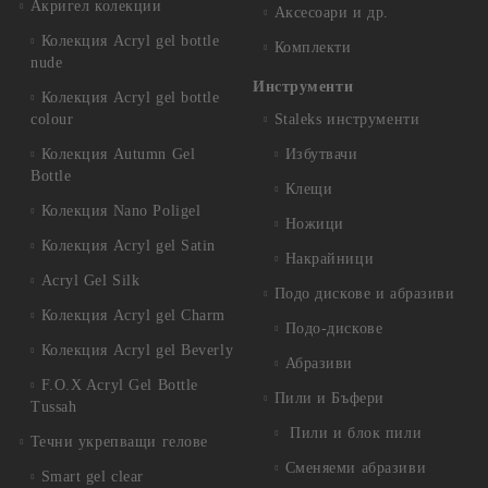
Акригел колекции
Аксесоари и др.
Колекция Acryl gel bottle
Комплекти
nude
Инструменти
Колекция Acryl gel bottle
colour
Staleks инструменти
Колекция Autumn Gel
Избутвачи
Bottle
Клещи
Колекция Nano Poligel
Ножици
Колекция Acryl gel Satin
Накрайници
Acryl Gel Silk
Подо дискове и абразиви
Колекция Acryl gel Charm
Подо-дискове
Колекция Acryl gel Beverly
Абразиви
F.O.X Acryl Gel Bottle
Пили и Бъфери
Tussah
Пили и блок пили
Течни укрепващи гелове
Сменяеми абразиви
Smart gel clear