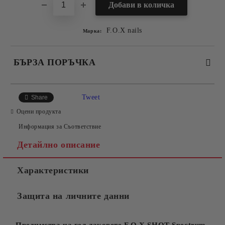
F.O.X nails
Марка:
БЪРЗА ПОРЪЧКА
САМО ПОПЪЛНЕТЕ 2 ПОЛЕТА
Tweet
Share
Оцени продукта
Информация за Съответствие
Съгласен съм с
Политиката за лични данни
Детайлно описание
Ние ще се свържем с вас в рамките на работния ден.
Характеристики
Защита на личните данни