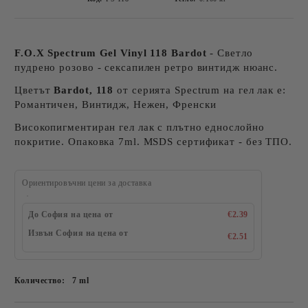
F.O.X Spectrum Gel Vinyl 118 Bardot
- Светло
пудрено розово - сексапилен ретро винтидж нюанс.
Цветът
Bardot, 118
от серията Spectrum на гел лак е:
Романтичен, Винтидж, Нежен, Френски
Високопигментиран гел лак с плътно еднослойно
покритие. Опаковка 7ml. MSDS сертификат - без ТПО.
Ориентировъчни цени за доставка
До София на цена от
€2.39
Извън София на цена от
€2.51
Количество:
7 ml