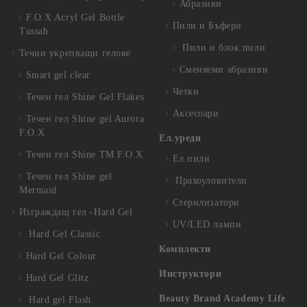
Абразиви
F.O.X Acryl Gel Bottle
Пили и Бъфери
Tussah
Пили и блок пили
Течни укрепващи гелове
Сменяеми абразиви
Smart gel clear
Четки
Течен гел Shine Gel Flakes
Аксесоари
Течен гел Shine gel Aurora
F.O.X
Ел.уреди
Течен гел Shine TM F.O.X
Ел.пили
Течен гел Shine gel
Прахоуловители
Mermaid
Стерилизатори
Изграждащ гел -Hard Gel
UV/LED лампи
Hard Gel Classic
Комплекти
Hard Gel Colour
Инструктори
Hard Gel Glitz
Beauty Brand Academy Life
Hard gel Flash