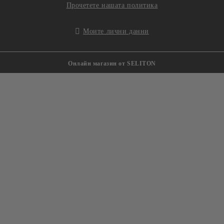
Прочетете нашата политика
Моите лични данни
Онлайн магазин от SELITON