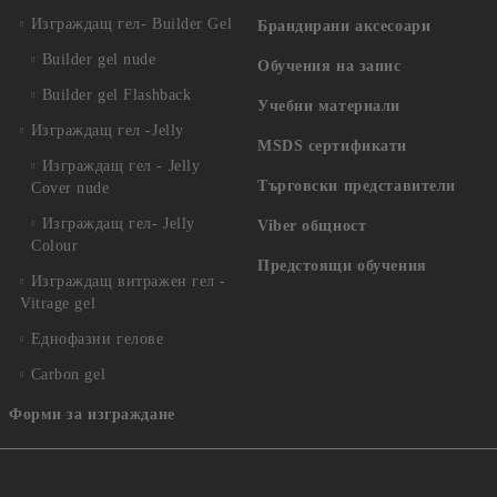
Изграждащ гел- Builder Gel
Брандирани аксесоари
Builder gel nude
Обучения на запис
Builder gel Flashback
Учебни материали
Изграждащ гел -Jelly
MSDS сертификати
Изграждащ гел - Jelly
Търговски представители
Cover nude
Изграждащ гел- Jelly
Viber общност
Colour
Предстоящи обучения
Изграждащ витражен гел -
Vitrage gel
Еднофазни гелове
Carbon gel
Форми за изграждане