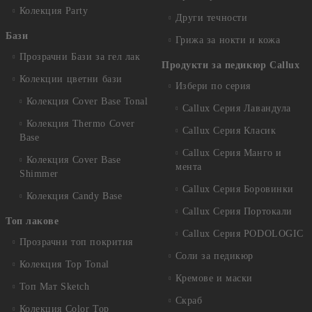
Колекция Party
Други течности
Бази
Грижа за нокти и кожа
Прозрачни Бази за гел лак
Продукти за педикюр Callux
Колекции цветни бази
Избери по серия
Колекция Cover Base Tonal
Callux Серия Лавандула
Колекция Thermo Cover
Callux Серия Класик
Base
Callux Серия Манго и
Колекция Cover Base
мента
Shimmer
Callux Серия Боровинки
Колекция Candy Base
Callux Серия Портокали
Топ лакове
Callux Серия PODOLOGIC
Прозрачни топ покрития
Соли за педикюр
Колекция Top Tonal
Кремове и маски
Топ Мат Sketch
Скраб
Колекция Color Top