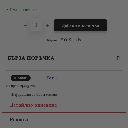
Добави в желани
✔ Има в наличност
F.O.X nails
Марка:
БЪРЗА ПОРЪЧКА
САМО ПОПЪЛНЕТЕ 2 ПОЛЕТА
Tweet
Share
Оцени продукта
Информация за Съответствие
Съгласен съм с
Политиката за лични данни
Детайлно описание
Ние ще се свържем с вас в рамките на работния ден.
Ревюта