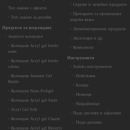
Серуми и лечебни продукти
Топ лакове с ефекти
Препарати за премахване
Топ лакове за дизайн
мъртва кожа
Продукти за изграждане
Антибактериални продукти
Акригел колекции
Аксесоари и др.
Колекция Acryl gel bottle
Комплекти
nude
Инструменти
Колекция Acryl gel bottle
colour
Staleks инструменти
Колекция Autumn Gel
Избутвачи
Bottle
Клещи
Колекция Nano Poligel
Ножици
Колекция Acryl gel Satin
Накрайници
Acryl Gel Silk
Подо дискове и абразиви
Колекция Acryl gel Charm
Подо-дискове
Колекция Acryl gel Beverly