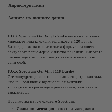
Характеристики
Защита на личните данни
F.O.X Spectrum Gel Vinyl - 7ml
е висококачествена
хипоалергична колекция гел лакове в 120 цвята.
Благодарение на иновативната формула лаковете
осигуряват равномерно и плътно покритие. Високата
пигментация ви позволява да нанасяте цвята само с
един слой.
F.O.X Spectrum Gel Vinyl 118 Bardot
-
Светлопудренорозовото е сексапилен ретро винтидж
нюанс. Този цвят е вдъхновен от винтидж
холивудските красавици - романтичен, женствен и
завладяващ.
Предимства на гел лаковете Spectrum:
Силна пигментация
- спестява материал и