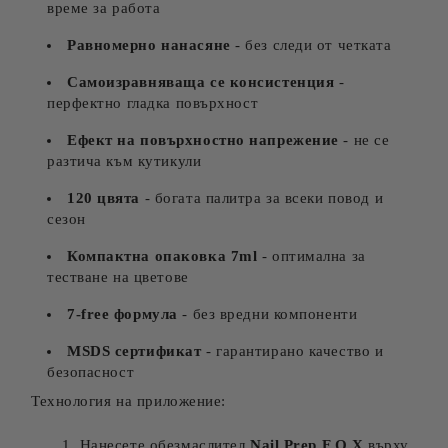
време за работа
Равномерно нанасяне
- без следи от четката
Самоизравняваща се консистенция
-
перфектно гладка повърхност
Ефект на повърхностно напрежение
- не се
разтича към кутикули
120 цвята
- богата палитра за всеки повод и
сезон
Компактна опаковка 7ml
- оптимална за
тестване на цветове
7-free формула
- без вредни компоненти
MSDS сертификат
- гарантирано качество и
безопасност
Технология на приложение:
Нанесете обезмаслител
Nail Prep F.O.X
върху