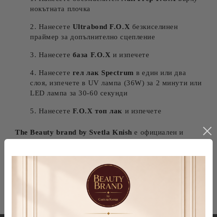
нокътната плочка
Нанесете
Ultrabond F.O.X
безкиселинен
праймер за допълнително сцепление
Нанесете
база F.O.X
и изпечете
Нанесете
гел лак Spectrum
в един или два
слоя, изпечете в UV лампа (36W) за 2 минути или
LED лампа за 30-60 секунди
Нанесете
F.O.X топ лак
и изпечете
The Beauty brand by Svetla Knish
е официален и
ексклузивен представител на F.O.X nails в България.
Гарантираме 100% автентични продукти с MSDS
сертификати и бърза доставка в цяла България.