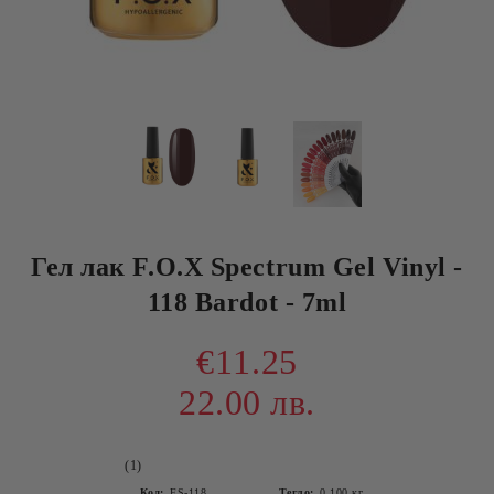
Гел лак F.O.X Spectrum Gel Vinyl -
118 Bardot - 7ml
€11.25
22.00 лв.
(1)
Код:
FS-118
Тегло:
0.100
кг