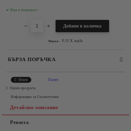
Добави в желани
✔ Има в наличност
F.O.X nails
Марка:
БЪРЗА ПОРЪЧКА
САМО ПОПЪЛНЕТЕ 2 ПОЛЕТА
Tweet
Share
Оцени продукта
Информация за Съответствие
Съгласен съм с
Политиката за лични данни
Детайлно описание
Ние ще се свържем с вас в рамките на работния ден.
Ревюта