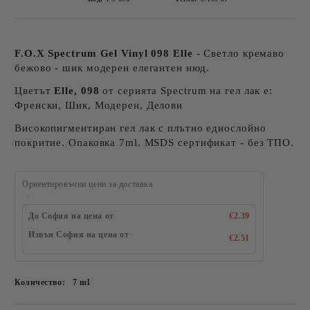
F.O.X Spectrum Gel Vinyl 098 Elle
- Светло кремаво
бежово - шик модерен елегантен нюд.
Цветът
Elle, 098
от серията Spectrum на гел лак е:
Френски, Шик, Модерен, Делови
Високопигментиран гел лак с плътно еднослойно
покритие. Опаковка 7ml. MSDS сертификат - без ТПО.
Ориентировъчни цени за доставка
До София на цена от
€2.39
Извън София на цена от
€2.51
Количество:
7 ml