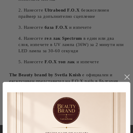
Нанесете
Ultrabond F.O.X
безкиселинен
праймер за допълнително сцепление
Нанесете
база F.O.X
и изпечете
Нанесете
гел лак Spectrum
в един или два
слоя, изпечете в UV лампа (36W) за 2 минути или
LED лампа за 30-60 секунди
Нанесете
F.O.X топ лак
и изпечете
The Beauty brand by Svetla Knish
е официален и
ексклузивен представител на F.O.X nails в България.
Гарантираме 100% автентични продукти с MSDS
сертификати и бърза доставка в цяла България.