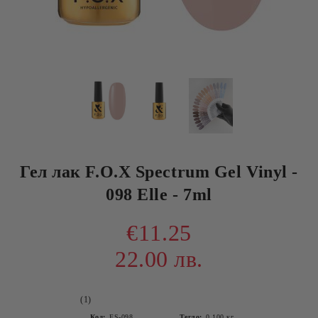
Гел лак F.O.X Spectrum Gel Vinyl -
098 Elle - 7ml
€11.25
22.00 лв.
(1)
Код:
FS-098
Тегло:
0.100
кг