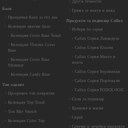
Други течности
Бази
Грижа за нокти и кожа
Прозрачни Бази за гел лак
Продукти за педикюр Callux
Колекции цветни бази
Избери по серия
Колекция Cover Base Tonal
Callux Серия Лавандула
Колекция Thermo Cover
Callux Серия Класик
Base
Callux Серия Манго и
Колекция Cover Base
мента
Shimmer
Callux Серия Боровинки
Колекция Candy Base
Callux Серия Портокали
Топ лакове
Callux Серия PODOLOGIC
Прозрачни топ покрития
Соли за педикюр
Колекция Top Tonal
Кремове и маски
Топ Мат Sketch
Скраб
Колекция Color Top
Серуми и лечебни продукти