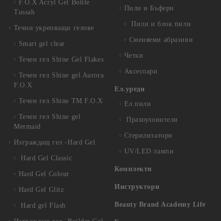
F.O.X Acryl Gel Bottle
Пили и Бъфери
Tussah
Пили и блок пили
Течни укрепващи гелове
Сменяеми абразиви
Smart gel clear
Четки
Течен гел Shine Gel Flakes
Аксесоари
Течен гел Shine gel Aurora
F.O.X
Ел.уреди
Течен гел Shine TM F.O.X
Ел.пили
Течен гел Shine gel
Прахоуловители
Mermaid
Стерилизатори
Изграждащ гел -Hard Gel
UV/LED лампи
Hard Gel Classic
Комплекти
Hard Gel Colour
Инструктори
Hard Gel Glitz
Beauty Brand Academy Life
Hard gel Flash