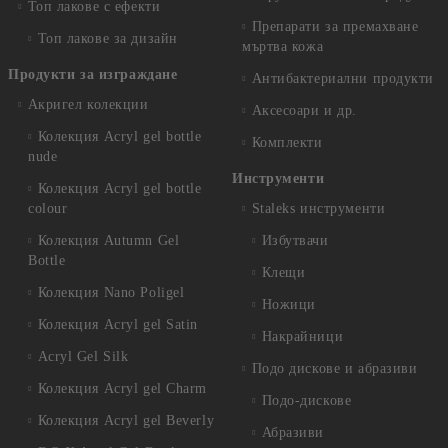
Топ лакове с ефекти
Препарати за премахване
Топ лакове за дизайн
мъртва кожа
Продукти за изграждане
Антибактериални продукти
Акригел колекции
Аксесоари и др.
Колекция Acryl gel bottle
Комплекти
nude
Инструменти
Колекция Acryl gel bottle
colour
Staleks инструменти
Колекция Autumn Gel
Избутвачи
Bottle
Клещи
Колекция Nano Poligel
Ножици
Колекция Acryl gel Satin
Накрайници
Acryl Gel Silk
Подо дискове и абразиви
Колекция Acryl gel Charm
Подо-дискове
Колекция Acryl gel Beverly
Абразиви