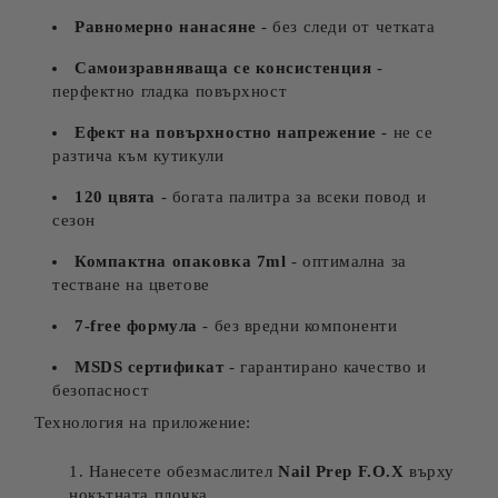
Равномерно нанасяне
- без следи от четката
Самоизравняваща се консистенция
-
перфектно гладка повърхност
Ефект на повърхностно напрежение
- не се
разтича към кутикули
120 цвята
- богата палитра за всеки повод и
сезон
Компактна опаковка 7ml
- оптимална за
тестване на цветове
7-free формула
- без вредни компоненти
MSDS сертификат
- гарантирано качество и
безопасност
Технология на приложение:
Нанесете обезмаслител
Nail Prep F.O.X
върху
нокътната плочка