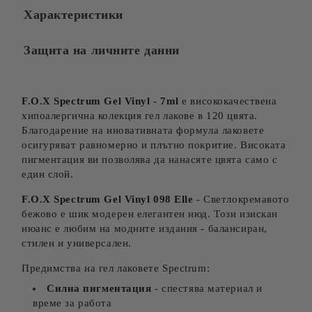
Характеристики
Защита на личните данни
F.O.X Spectrum Gel Vinyl - 7ml
е висококачествена
хипоалергична колекция гел лакове в 120 цвята.
Благодарение на иновативната формула лаковете
осигуряват равномерно и плътно покритие. Високата
пигментация ви позволява да нанасяте цвята само с
един слой.
F.O.X Spectrum Gel Vinyl 098 Elle
- Светлокремавото
бежово е шик модерен елегантен нюд. Този изискан
нюанс е любим на модните издания - балансиран,
стилен и универсален.
Предимства на гел лаковете Spectrum:
Силна пигментация
- спестява материал и
време за работа