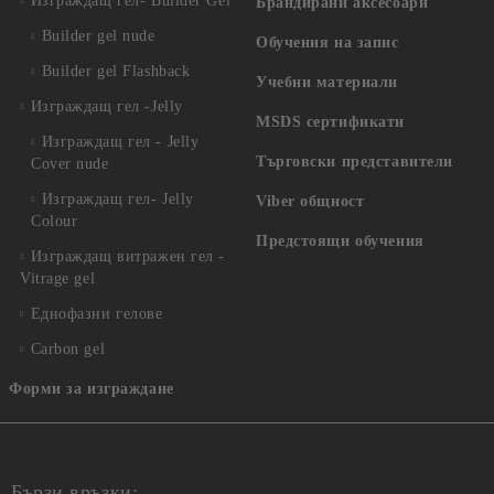
Изграждащ гел- Builder Gel
Брандирани аксесоари
Builder gel nude
Обучения на запис
Builder gel Flashback
Учебни материали
Изграждащ гел -Jelly
MSDS сертификати
Изграждащ гел - Jelly
Търговски представители
Cover nude
Изграждащ гел- Jelly
Viber общност
Colour
Предстоящи обучения
Изграждащ витражен гел -
Vitrage gel
Еднофазни гелове
Carbon gel
Форми за изграждане
Бързи връзки: