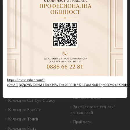
Гел лакове
Декорации
Колекция Spectrum 7ml
Blooming gel
Колекция Spectrum 14 ml
Slime gel
Колекция Spectrum Shot 5гр.
Гел бои
Колекция Spring 2026
Витражни-Vitrage Gel
paint
Колекция Moulin Rouge
Брокати, Фолиа и др.
Колекция Mocha Mousse
Акварелни капки
Колекция Lollipop
(витражна)
Препарати
https://invite.viber.com/?
Колекция Lipstick
Дезинфектанти и
g2=AQBjZp29NG0bM1DuKI9WI9A20E9HfSXLCordNoRFqb9O2v2rSXNiko
консумативи
Колекция Cat Eye
Обезмаслители
Колекция Cat Eye Galaxy
За сваляне на гел лак/
Колекция Sparkle
лепкав слой
Колекция Touch
Праймери
Колекция Party