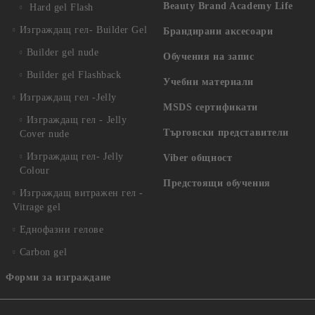
Beauty Brand Academy Life
Hard gel Flash
Изграждащ гел- Builder Gel
Брандирани аксесоари
Builder gel nude
Обучения на запис
Builder gel Flashback
Учебни материали
Изграждащ гел -Jelly
MSDS сертификати
Изграждащ гел - Jelly
Търговски представители
Cover nude
Изграждащ гел- Jelly
Viber общност
Colour
Предстоящи обучения
Изграждащ витражен гел -
Vitrage gel
Еднофазни гелове
Carbon gel
Форми за изграждане