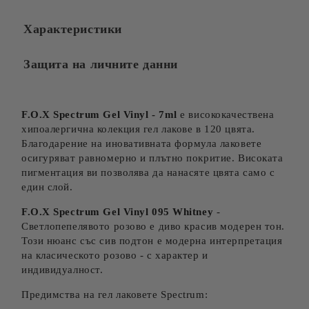
Характеристики
Защита на личните данни
F.O.X Spectrum Gel Vinyl - 7ml
е висококачествена
хипоалергична колекция гел лакове в 120 цвята.
Благодарение на иновативната формула лаковете
осигуряват равномерно и плътно покритие. Високата
пигментация ви позволява да нанасяте цвята само с
един слой.
F.O.X Spectrum Gel Vinyl 095 Whitney
-
Светлопепелявото розово е диво красив модерен тон.
Този нюанс със сив подтон е модерна интерпретация
на класическото розово - с характер и
индивидуалност.
Предимства на гел лаковете Spectrum: