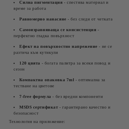
Силна пигментация
- спестява материал и
време за работа
Равномерно нанасяне
- без следи от четката
Самоизравняваща се консистенция
-
перфектно гладка повърхност
Ефект на повърхностно напрежение
- не се
разтича към кутикули
120 цвята
- богата палитра за всеки повод и
сезон
Компактна опаковка 7ml
- оптимална за
тестване на цветове
7-free формула
- без вредни компоненти
MSDS сертификат
- гарантирано качество и
безопасност
Технология на приложение: