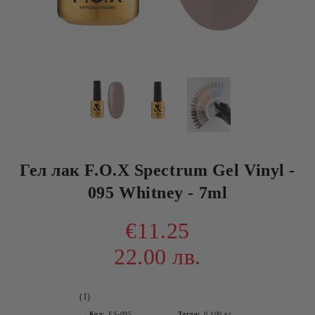
Гел лак F.O.X Spectrum Gel Vinyl -
095 Whitney - 7ml
€11.25
22.00 лв.
(1)
Код:
FS-095
Тегло:
0.100
кг