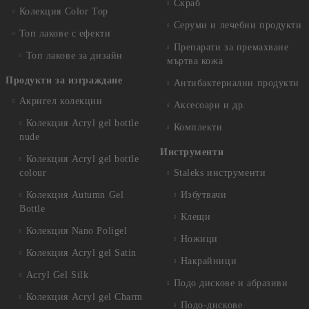
Скраб
Колекция Color Top
Серуми и лечебни продукти
Топ лакове с ефекти
Препарати за премахване
Топ лакове за дизайн
мъртва кожа
Продукти за изграждане
Антибактериални продукти
Акригел колекции
Аксесоари и др.
Колекция Acryl gel bottle
Комплекти
nude
Инструменти
Колекция Acryl gel bottle
colour
Staleks инструменти
Колекция Autumn Gel
Избутвачи
Bottle
Клещи
Колекция Nano Poligel
Ножици
Колекция Acryl gel Satin
Накрайници
Acryl Gel Silk
Подо дискове и абразиви
Колекция Acryl gel Charm
Подо-дискове