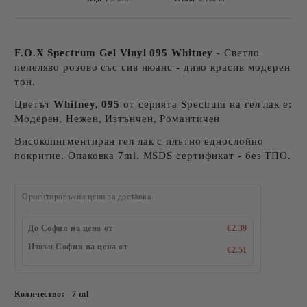
F.O.X Spectrum Gel Vinyl 095 Whitney
- Светло
пепеляво розово със сив нюанс - диво красив модерен
тон.
Цветът
Whitney, 095
от серията Spectrum на гел лак е:
Модерен, Нежен, Изтънчен, Романтичен
Високопигментиран гел лак с плътно еднослойно
покритие. Опаковка 7ml. MSDS сертификат - без ТПО.
Ориентировъчни цени за доставка
До София на цена от
€2.39
Извън София на цена от
€2.51
Количество:
7 ml