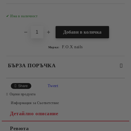
Добави в желани
✔ Има в наличност
F.O.X nails
Марка:
БЪРЗА ПОРЪЧКА
САМО ПОПЪЛНЕТЕ 2 ПОЛЕТА
Tweet
Share
Оцени продукта
Информация за Съответствие
Съгласен съм с
Политиката за лични данни
Детайлно описание
Ние ще се свържем с вас в рамките на работния ден.
Ревюта