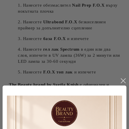
Нанесете обезмаслител
Nail Prep F.O.X
върху
нокътната плочка
Нанесете
Ultrabond F.O.X
безкиселинен
праймер за допълнително сцепление
Нанесете
база F.O.X
и изпечете
Нанесете
гел лак Spectrum
в един или два
слоя, изпечете в UV лампа (36W) за 2 минути или
LED лампа за 30-60 секунди
Нанесете
F.O.X топ лак
и изпечете
The Beauty brand by Svetla Knish
е официален и
ексклузивен представител на F.O.X nails в България.
Гарантираме 100% автентични продукти с MSDS
сертификати и бърза доставка в цяла България.