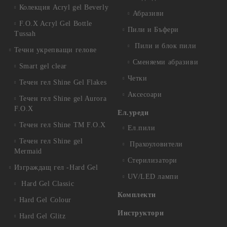
Колекция Acryl gel Beverly
Абразиви
F.O.X Acryl Gel Bottle
Пили и Бъфери
Tussah
Пили и блок пили
Течни укрепващи гелове
Сменяеми абразиви
Smart gel clear
Четки
Течен гел Shine Gel Flakes
Аксесоари
Течен гел Shine gel Aurora
F.O.X
Ел.уреди
Течен гел Shine TM F.O.X
Ел.пили
Течен гел Shine gel
Прахоуловители
Mermaid
Стерилизатори
Изграждащ гел -Hard Gel
UV/LED лампи
Hard Gel Classic
Комплекти
Hard Gel Colour
Инструктори
Hard Gel Glitz