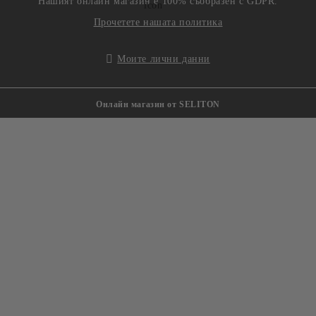
Нашият онлайн магазин е 100% съобразен с GDPR.
Прочетете нашата политика
Моите лични данни
Онлайн магазин от SELITON