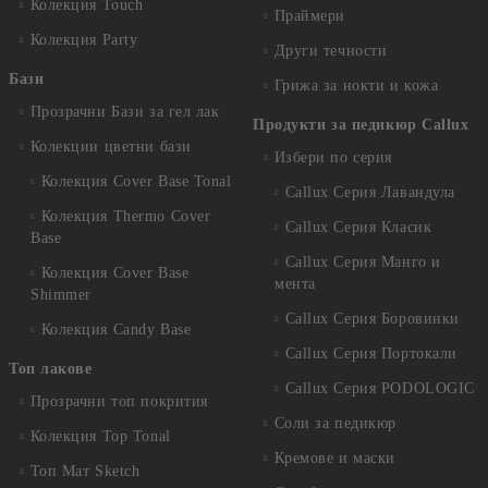
Колекция Touch
Праймери
Колекция Party
Други течности
Бази
Грижа за нокти и кожа
Прозрачни Бази за гел лак
Продукти за педикюр Callux
Колекции цветни бази
Избери по серия
Колекция Cover Base Tonal
Callux Серия Лавандула
Колекция Thermo Cover
Callux Серия Класик
Base
Callux Серия Манго и
Колекция Cover Base
мента
Shimmer
Callux Серия Боровинки
Колекция Candy Base
Callux Серия Портокали
Топ лакове
Callux Серия PODOLOGIC
Прозрачни топ покрития
Соли за педикюр
Колекция Top Tonal
Кремове и маски
Топ Мат Sketch