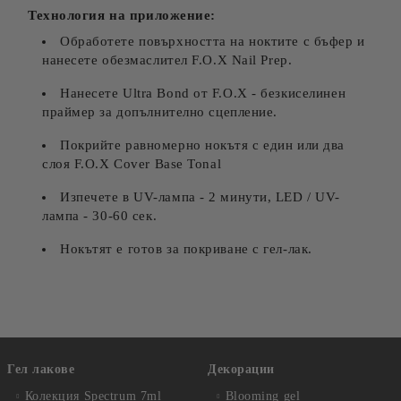
Технология на приложение:
Обработете повърхността на ноктите с бъфер и
нанесете обезмаслител F.O.X Nail Prep.
Нанесете Ultra Bond от F.O.X - безкиселинен
праймер за допълнително сцепление.
Покрийте равномерно нокътя с един или два
слоя F.O.X Cover Base Tonal
Изпечете в UV-лампа - 2 минути, LED / UV-
лампа - 30-60 сек.
Нокътят е готов за покриване с гел-лак.
Гел лакове
Декорации
Колекция Spectrum 7ml
Blooming gel