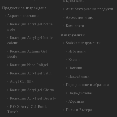
мъртва кожа
Продукти за изграждане
Антибактериални продукти
Акригел колекции
Аксесоари и др.
Колекция Acryl gel bottle
Комплекти
nude
Инструменти
Колекция Acryl gel bottle
colour
Staleks инструменти
Колекция Autumn Gel
Избутвачи
Bottle
Клещи
Колекция Nano Poligel
Ножици
Колекция Acryl gel Satin
Накрайници
Acryl Gel Silk
Подо дискове и абразиви
Колекция Acryl gel Charm
Подо-дискове
Колекция Acryl gel Beverly
Абразиви
F.O.X Acryl Gel Bottle
Пили и Бъфери
Tussah