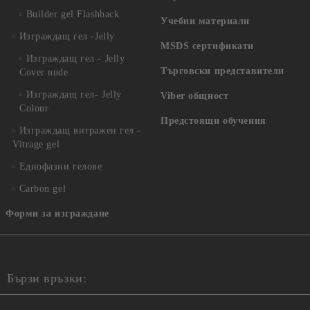
Builder gel Flashback
Учебни материали
Изграждащ гел -Jelly
MSDS сертификати
Изграждащ гел - Jelly
Търговски представители
Cover nude
Изграждащ гел- Jelly
Viber общност
Colour
Предстоящи обучения
Изграждащ витражен гел -
Vitrage gel
Еднофазни гелове
Carbon gel
Форми за изграждане
Бързи връзки: