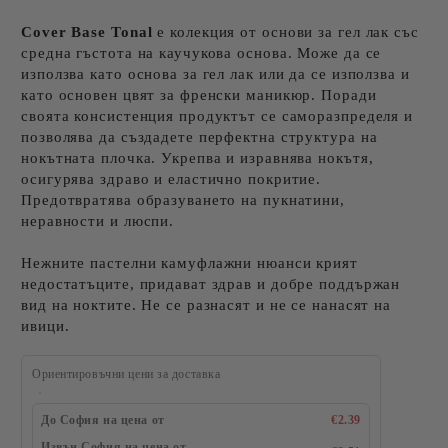
Cover Base Tonal
е колекция от основи за гел лак със
средна гъстота на каучукова основа. Може да се
използва като основа за гел лак или да се използва и
като основен цвят за френски маникюр. Поради
своята консистенция продуктът се саморазпределя и
позволява да създадете перфектна структура на
нокътната плочка. Укрепва и изравнява нокътя,
осигурява здраво и еластично покритие.
Предотвратява образуването на пукнатини,
неравности и люспи.
Нежните пастелни камуфлажни нюанси крият
недостатъците, придават здрав и добре поддържан
вид на ноктите. Не се разнасят и не се нанасят на
ивици.
Ориентировъчни цени за доставка
До София на цена от
€2.39
Извън София на цена от