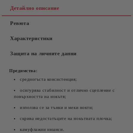
Съгласен съм с
Политиката за лични данни
Детайлно описание
Ние ще се свържем с вас в рамките на работния ден.
Ревюта
Характеристики
Защита на личните данни
Предимства:
средногъста консистенция;
осигурява стабилност и отлично сцепление с
повърхността на нокътя;
използва се за тънки и меки нокти;
скрива недостатъците на нокътната плочка;
камуфлажни нюанси.