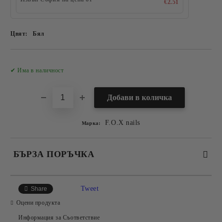
€2.51
Цвят:
Бял
Добави в желани
✔ Има в наличност
F.O.X nails
Марка:
БЪРЗА ПОРЪЧКА
САМО ПОПЪЛНЕТЕ 2 ПОЛЕТА
Tweet
Share
Оцени продукта
Информация за Съответствие