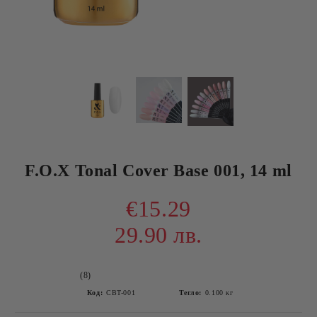
F.O.X Tonal Cover Base 001, 14 ml
€15.29
29.90 лв.
(8)
Код:
CBT-001
Тегло:
0.100
кг