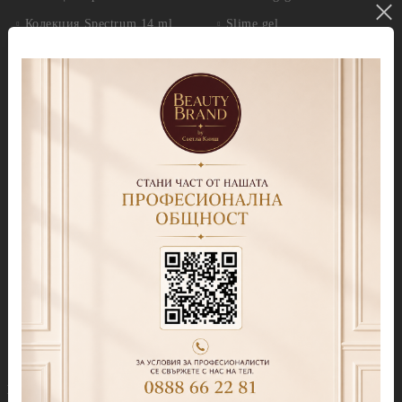
Колекция Spectrum 14 ml
Slime gel
Колекция Spectrum Shot 5гр.
Гел бои
Колекция Spring 2026
Витражни-Vitrage Gel
paint
Колекция Moulin Rouge
Брокати, Фолиа и др.
Колекция Mocha Mousse
Акварелни капки
Колекция Lollipop
(витражна)
Препарати
Колекция Lipstick
Дезинфектанти и
консумативи
Колекция Cat Eye
Обезмаслители
Колекция Cat Eye Galaxy
За сваляне на гел лак/
Колекция Sparkle
лепкав слой
Колекция Touch
Праймери
Колекция Party
Други течности
Бази
Грижа за нокти и кожа