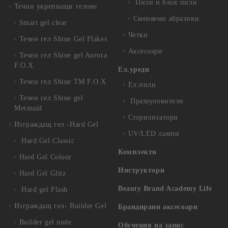
Пили и блок пили
Течни укрепващи гелове
Сменяеми абразиви
Smart gel clear
Четки
Течен гел Shine Gel Flakes
Аксесоари
Течен гел Shine gel Aurora
F.O.X
Ел.уреди
Течен гел Shine TM F.O.X
Ел.пили
Течен гел Shine gel
Прахоуловители
Mermaid
Стерилизатори
Изграждащ гел -Hard Gel
UV/LED лампи
Hard Gel Classic
Комплекти
Hard Gel Colour
Инструктори
Hard Gel Glitz
Beauty Brand Academy Life
Hard gel Flash
Изграждащ гел- Builder Gel
Брандирани аксесоари
Builder gel nude
Обучения на запис