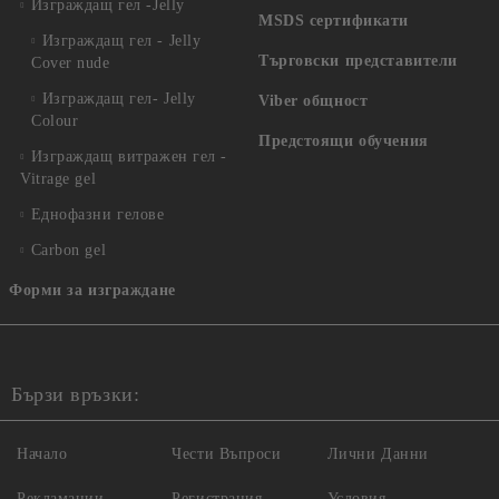
Изграждащ гел -Jelly
MSDS сертификати
Изграждащ гел - Jelly
Търговски представители
Cover nude
Изграждащ гел- Jelly
Viber общност
Colour
Предстоящи обучения
Изграждащ витражен гел -
Vitrage gel
Еднофазни гелове
Carbon gel
Форми за изграждане
Бързи връзки:
Начало
Чести Въпроси
Лични Данни
Рекламации
Регистрация
Условия