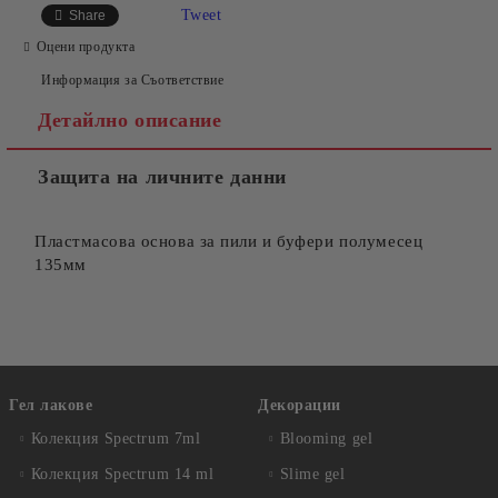
Tweet
Share
Оцени продукта
Информация за Съответствие
Детайлно описание
Защита на личните данни
Пластмасова основа за пили и буфери полумесец
135мм
Гел лакове
Декорации
Колекция Spectrum 7ml
Blooming gel
Колекция Spectrum 14 ml
Slime gel