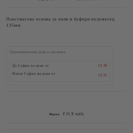
Пластмасова основа за пили и буфери полумесец
135мм
Ориентировъчни цени за доставка
До София на цена от
€2.39
Извън София на цена от
€2.51
Добави в желани
F.O.X nails
Марка: