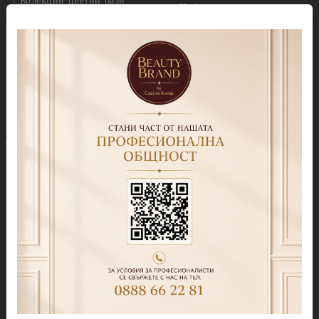
Колекции цветни бази
Избери по серия
Колекция Cover Base Tonal
Callux Серия Лавандула
Колекция Thermo Cover
Callux Серия Класик
Base
Callux Серия Манго и
Колекция Cover Base
мента
Shimmer
Callux Серия Боровинки
Колекция Candy Base
Callux Серия Портокали
Топ лакове
Callux Серия PODOLOGIC
Прозрачни топ покрития
Соли за педикюр
Колекция Top Tonal
Кремове и маски
Топ Мат Sketch
Скраб
Колекция Color Top
Серуми и лечебни продукти
Топ лакове с ефекти
Препарати за премахване
Топ лакове за дизайн
мъртва кожа
Продукти за изграждане
Антибактериални продукти