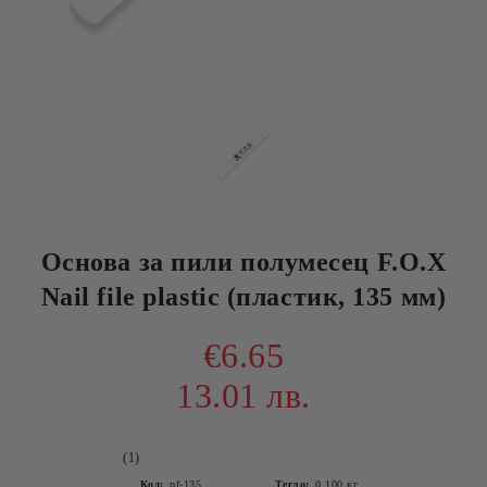
Основа за пили полумесец F.O.X
Nail file plastic (пластик, 135 мм)
€6.65
13.01 лв.
(1)
Код:
pf-135
Тегло:
0.100
кг