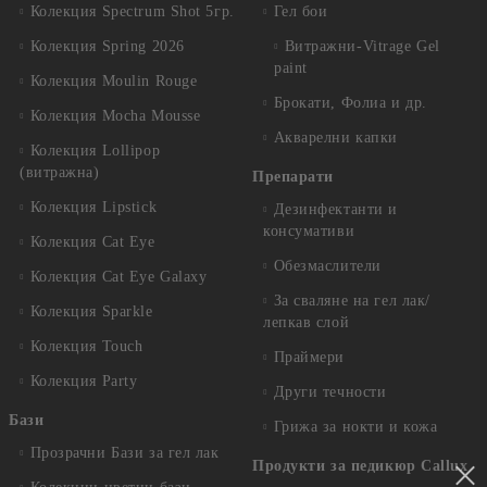
Колекция Spectrum Shot 5гр.
Гел бои
Колекция Spring 2026
Витражни-Vitrage Gel
paint
Колекция Moulin Rouge
Брокати, Фолиа и др.
Колекция Mocha Mousse
Акварелни капки
Колекция Lollipop
(витражна)
Препарати
Колекция Lipstick
Дезинфектанти и
консумативи
Колекция Cat Eye
Обезмаслители
Колекция Cat Eye Galaxy
За сваляне на гел лак/
Колекция Sparkle
лепкав слой
Колекция Touch
Праймери
Колекция Party
Други течности
Бази
Грижа за нокти и кожа
Прозрачни Бази за гел лак
Продукти за педикюр Callux