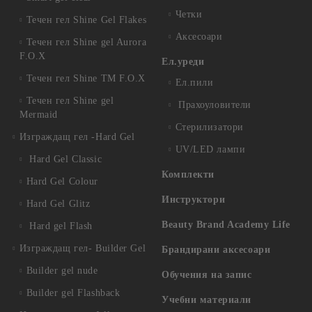
Четки
Течен гел Shine Gel Flakes
Аксесоари
Течен гел Shine gel Aurora
F.O.X
Ел.уреди
Течен гел Shine TM F.O.X
Ел.пили
Течен гел Shine gel
Прахоуловители
Mermaid
Стерилизатори
Изграждащ гел -Hard Gel
UV/LED лампи
Hard Gel Classic
Комплекти
Hard Gel Colour
Инструктори
Hard Gel Glitz
Beauty Brand Academy Life
Hard gel Flash
Изграждащ гел- Builder Gel
Брандирани аксесоари
Builder gel nude
Обучения на запис
Builder gel Flashback
Учебни материали