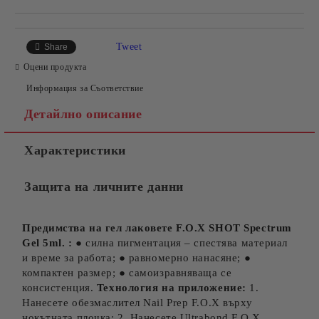
Tweet
Share
Оцени продукта
Информация за Съответствие
Детайлно описание
Характеристики
Защита на личните данни
Предимства на гел лаковете F.O.X SHOT Spectrum
Gel 5ml. :
● силна пигментация – спестява материал
и време за работа; ● равномерно нанасяне; ●
компактен размер; ● самоизравняваща се
консистенция.
Технология на приложение:
1.
Нанесете обезмаслител Nail Prep F.O.X върху
нокътната плочка; 2. Нанесете Ultrabond F.O.X