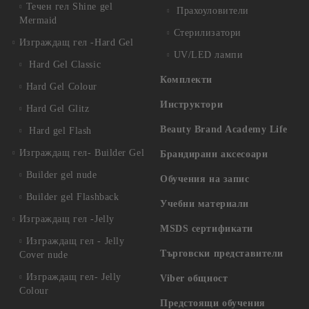
Течен гел Shine gel
Прахоуловители
Mermaid
Стерилизатори
Изграждащ гел -Hard Gel
UV/LED лампи
Hard Gel Classic
Комплекти
Hard Gel Colour
Инструктори
Hard Gel Glitz
Beauty Brand Academy Life
Hard gel Flash
Изграждащ гел- Builder Gel
Брандирани аксесоари
Builder gel nude
Обучения на запис
Builder gel Flashback
Учебни материали
Изграждащ гел -Jelly
MSDS сертификати
Изграждащ гел - Jelly
Търговски представители
Cover nude
Изграждащ гел- Jelly
Viber общност
Colour
Предстоящи обучения