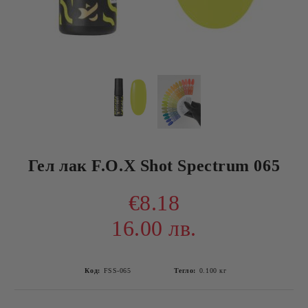
Гел лак F.O.X Shot Spectrum 065
€8.18
16.00 лв.
Код:
FSS-065
Тегло:
0.100
кг