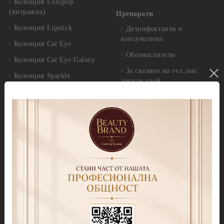
Колекция Lollipop
(витражна)
Препарати
Колекция Lipstick
Дезинфектанти и
консумативи
Колекция Cat Eye
Обезмаслители
Колекция Cat Eye Galaxy
За сваляне на гел лак/
Колекция Sparkle
лепкав слой
Колекция Touch
Праймери
Колекция Party
Други течности
Бази
Грижа за нокти и кожа
Прозрачни Бази за гел лак
Продукти за педикюр Callux
Колекции цветни бази
Избери по серия
Колекция Cover Base Tonal
Callux Серия Лавандула
Колекция Thermo Cover
Callux Серия Класик
Base
Callux Серия Манго и
Колекция Cover Base
мента