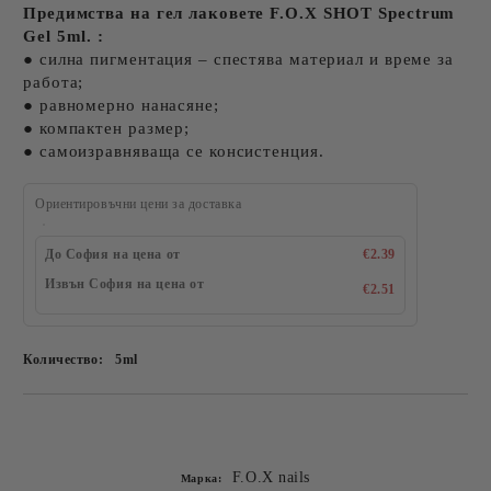
Предимства на гел лаковете F.O.X SHOT Spectrum
Gel 5ml. :
● силна пигментация – спестява материал и време за
работа;
● равномерно нанасяне;
● компактен размер;
● самоизравняваща се консистенция.
Ориентировъчни цени за доставка
До София на цена от
€2.39
Извън София на цена от
€2.51
Количество:
5ml
Добави в желани
F.O.X nails
Марка: