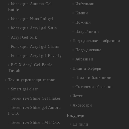
Колекция Autumn Gel
Избутвачи
Bottle
Клещи
Колекция Nano Poligel
Ножици
Колекция Acryl gel Satin
Накрайници
Acryl Gel Silk
Подо дискове и абразиви
Колекция Acryl gel Charm
Подо-дискове
Колекция Acryl gel Beverly
Абразиви
F.O.X Acryl Gel Bottle
Пили и Бъфери
Tussah
Пили и блок пили
Течни укрепващи гелове
Сменяеми абразиви
Smart gel clear
Четки
Течен гел Shine Gel Flakes
Аксесоари
Течен гел Shine gel Aurora
F.O.X
Ел.уреди
Течен гел Shine TM F.O.X
Ел.пили