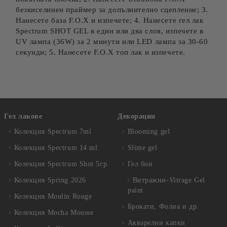
безкиселинен праймер за допълнително сцепление; 3.
Нанесете база F.O.X и изпечете; 4. Нанесете гел лак
Spectrum SHOT GEL в един или два слоя, изпечете в
UV лампа (36W) за 2 минути или LED лампа за 30-60
секунди; 5. Нанесете F.O.X топ лак и изпечете.
Гел лакове
Декорации
Колекция Spectrum 7ml
Blooming gel
Колекция Spectrum 14 ml
Slime gel
Колекция Spectrum Shot 5гр.
Гел бои
Колекция Spring 2026
Витражни-Vitrage Gel
paint
Колекция Moulin Rouge
Брокати, Фолиа и др.
Колекция Mocha Mousse
Акварелни капки