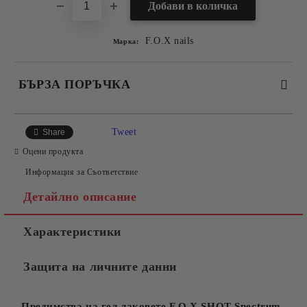
F.O.X nails
Марка:
БЪРЗА ПОРЪЧКА
САМО ПОПЪЛНЕТЕ 2 ПОЛЕТА
Tweet
Share
Оцени продукта
Информация за Съответствие
Съгласен съм с
Политиката за лични данни
Детайлно описание
Ние ще се свържем с вас в рамките на работния ден.
Характеристики
Защита на личните данни
Предимства на гел лаковете F.O.X SHOT Spectrum