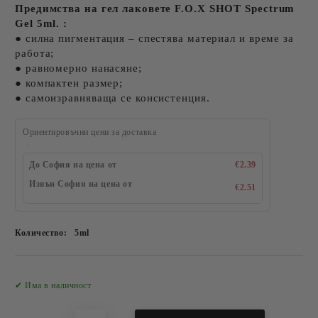
Предимства на гел лаковете F.O.X SHOT Spectrum
Gel 5ml. :
● силна пигментация – спестява материал и време за
работа;
● равномерно нанасяне;
● компактен размер;
● самоизравняваща се консистенция.
Ориентировъчни цени за доставка
До София на цена от
€2.39
Извън София на цена от
€2.51
Количество:
5ml
Добави в желани
✔ Има в наличност