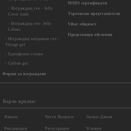
MSDS сертификати
Изграждащ гел - Jelly
Търговски представители
Cover nude
Изграждащ гел- Jelly
Viber общност
Colour
Предстоящи обучения
Изграждащ витражен гел -
Vitrage gel
Еднофазни гелове
Carbon gel
Форми за изграждане
Бързи връзки:
Начало
Чести Въпроси
Лични Данни
Рекламации
Регистрация
Условия