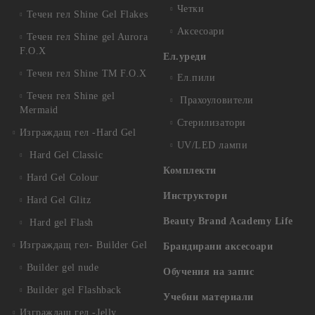
Четки
Течен гел Shine Gel Flakes
Аксесоари
Течен гел Shine gel Aurora
F.O.X
Ел.уреди
Течен гел Shine TM F.O.X
Ел.пили
Течен гел Shine gel
Прахоуловители
Mermaid
Стерилизатори
Изграждащ гел -Hard Gel
UV/LED лампи
Hard Gel Classic
Комплекти
Hard Gel Colour
Инструктори
Hard Gel Glitz
Beauty Brand Academy Life
Hard gel Flash
Изграждащ гел- Builder Gel
Брандирани аксесоари
Builder gel nude
Обучения на запис
Builder gel Flashback
Учебни материали
Изграждащ гел -Jelly