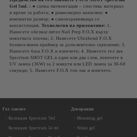
Gel 5ml. :
● силна пигментация – спестява материал
и време за работа; ● равномерно нанасяне; ●
компактен размер; ● самоизравняваща се
консистенция.
Технология на приложение:
1.
Нанесете обезмаслител Nail Prep F.O.X върху
нокътната плочка; 2. Нанесете Ultrabond F.O.X
безкиселинен праймер за допълнително сцепление; 3.
Нанесете база F.O.X и изпечете; 4. Нанесете гел лак
Spectrum SHOT GEL в един или два слоя, изпечете в
UV лампа (36W) за 2 минути или LED лампа за 30-60
секунди; 5. Нанесете F.O.X топ лак и изпечете.
Гел лакове
Декорации
Колекция Spectrum 7ml
Blooming gel
Колекция Spectrum 14 ml
Slime gel