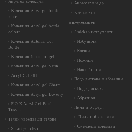
Акригел колекции
Аксесоари и др.
Колекция Acryl gel bottle
Комплекти
nude
Инструменти
Колекция Acryl gel bottle
colour
Staleks инструменти
Колекция Autumn Gel
Избутвачи
Bottle
Клещи
Колекция Nano Poligel
Ножици
Колекция Acryl gel Satin
Накрайници
Acryl Gel Silk
Подо дискове и абразиви
Колекция Acryl gel Charm
Подо-дискове
Колекция Acryl gel Beverly
Абразиви
F.O.X Acryl Gel Bottle
Пили и Бъфери
Tussah
Пили и блок пили
Течни укрепващи гелове
Сменяеми абразиви
Smart gel clear