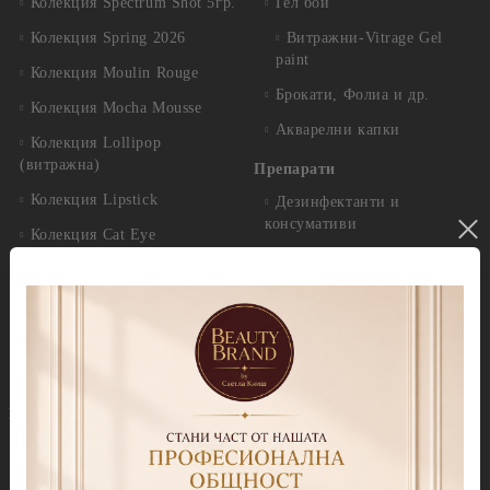
Колекция Spectrum Shot 5гр.
Гел бои
Колекция Spring 2026
Витражни-Vitrage Gel
paint
Колекция Moulin Rouge
Брокати, Фолиа и др.
Колекция Mocha Mousse
Акварелни капки
Колекция Lollipop
(витражна)
Препарати
Колекция Lipstick
Дезинфектанти и
консумативи
Колекция Cat Eye
Обезмаслители
Колекция Cat Eye Galaxy
За сваляне на гел лак/
Колекция Sparkle
лепкав слой
Колекция Touch
Праймери
Колекция Party
Други течности
Бази
Грижа за нокти и кожа
Прозрачни Бази за гел лак
Продукти за педикюр Callux
Колекции цветни бази