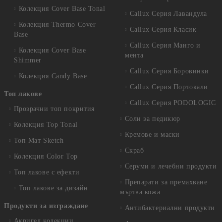
Колекция Cover Base Tonal
Callux Серия Лавандула
Колекция Thermo Cover
Callux Серия Класик
Base
Callux Серия Манго и
Колекция Cover Base
мента
Shimmer
Callux Серия Боровинки
Колекция Candy Base
Callux Серия Портокали
Топ лакове
Callux Серия PODOLOGIC
Прозрачни топ покрития
Соли за педикюр
Колекция Top Tonal
Кремове и маски
Топ Мат Sketch
Скраб
Колекция Color Top
Серуми и лечебни продукти
Топ лакове с ефекти
Препарати за премахване
Топ лакове за дизайн
мъртва кожа
Продукти за изграждане
Антибактериални продукти
Акригел колекции