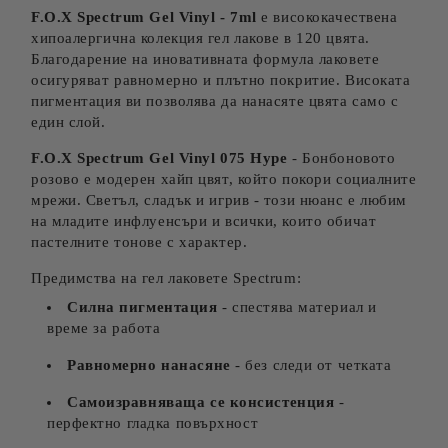
F.O.X Spectrum Gel Vinyl - 7ml
е висококачествена
хипоалергична колекция гел лакове в 120 цвята.
Благодарение на иновативната формула лаковете
осигуряват равномерно и плътно покритие. Високата
пигментация ви позволява да нанасяте цвята само с
един слой.
F.O.X Spectrum Gel Vinyl 075 Hype
- Бонбоновото
розово е модерен хайп цвят, който покори социалните
мрежи. Светъл, сладък и игрив - този нюанс е любим
на младите инфлуенсъри и всички, които обичат
пастелните тонове с характер.
Предимства на гел лаковете Spectrum:
Силна пигментация
- спестява материал и
време за работа
Равномерно нанасяне
- без следи от четката
Самоизравняваща се консистенция
-
перфектно гладка повърхност