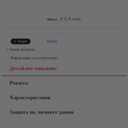
Добави в желани
F.O.X nails
Марка:
Tweet
Share
Оцени продукта
Информация за Съответствие
Детайлно описание
Ревюта
Характеристики
Защита на личните данни