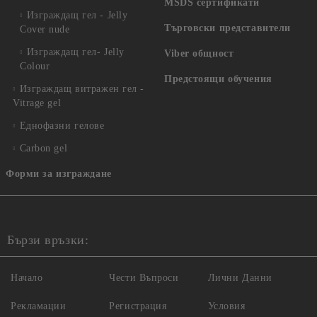
MSDS сертификати
Изграждащ гел - Jelly
Търговски представители
Cover nude
Изграждащ гел- Jelly
Viber общност
Colour
Предстоящи обучения
Изграждащ витражен гел -
Vitrage gel
Еднофазни гелове
Carbon gel
Форми за изграждане
Бързи връзки:
Начало
Чести Въпроси
Лични Данни
Рекламации
Регистрация
Условия