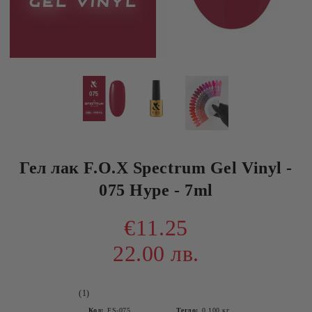
Гел лак F.O.X Spectrum Gel Vinyl -
075 Hype - 7ml
€11.25
22.00 лв.
(1)
Код:
FS-075
Тегло:
0.100
кг