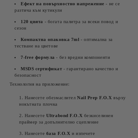
Ефект на повърхностно напрежение
- не се
разтича към кутикули
120 цвята
- богата палитра за всеки повод и
сезон
Компактна опаковка 7ml
- оптимална за
тестване на цветове
7-free формула
- без вредни компоненти
MSDS сертификат
- гарантирано качество и
безопасност
Технология на приложение:
Нанесете обезмаслител
Nail Prep F.O.X
върху
нокътната плочка
Нанесете
Ultrabond F.O.X
безкиселинен
праймер за допълнително сцепление
Нанесете
база F.O.X
и изпечете