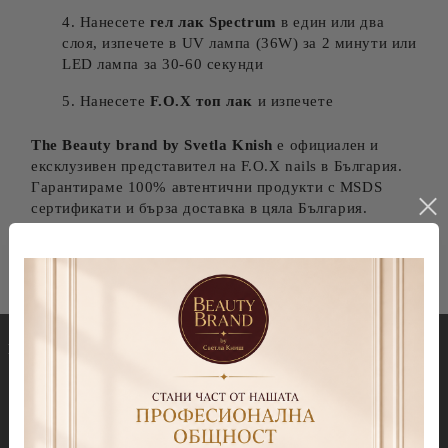
Нанесете
гел лак Spectrum
в един или два
слоя, изпечете в UV лампа (36W) за 2 минути или
LED лампа за 30-60 секунди
Нанесете
F.O.X топ лак
и изпечете
The Beauty brand by Svetla Knish
е официален и
ексклузивен представител на F.O.X nails в България.
Гарантираме 100% автентични продукти с MSDS
сертификати и бърза доставка в цяла България.
Гел лакове
Декорации
Колекция Spectrum 7ml
Blooming gel
Колекция Spectrum 14 ml
Slime gel
Колекция Spectrum Shot 5гр.
Гел бои