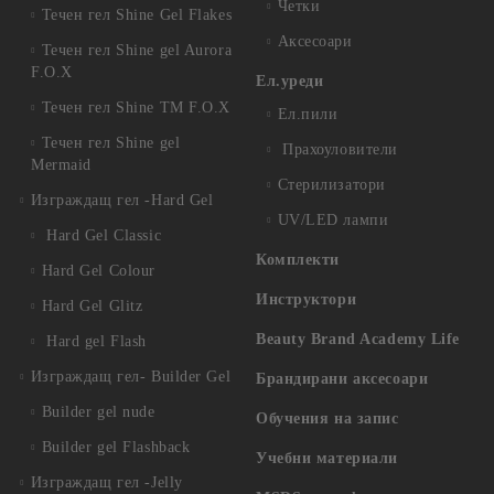
Четки
Течен гел Shine Gel Flakes
Аксесоари
Течен гел Shine gel Aurora
F.O.X
Ел.уреди
Течен гел Shine TM F.O.X
Ел.пили
Течен гел Shine gel
Прахоуловители
Mermaid
Стерилизатори
Изграждащ гел -Hard Gel
UV/LED лампи
Hard Gel Classic
Комплекти
Hard Gel Colour
Инструктори
Hard Gel Glitz
Beauty Brand Academy Life
Hard gel Flash
Изграждащ гел- Builder Gel
Брандирани аксесоари
Builder gel nude
Обучения на запис
Builder gel Flashback
Учебни материали
Изграждащ гел -Jelly