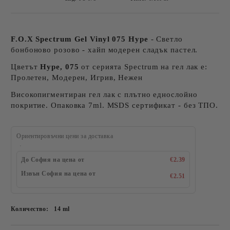
F.O.X Spectrum Gel Vinyl 075 Hype
- Светло
бонбоново розово - хайп модерен сладък пастел.
Цветът
Hype, 075
от серията Spectrum на гел лак е:
Пролетен, Модерен, Игрив, Нежен
Високопигментиран гел лак с плътно еднослойно
покритие. Опаковка 7ml. MSDS сертификат - без ТПО.
Ориентировъчни цени за доставка
До София на цена от
€2.39
Извън София на цена от
€2.51
Количество:
14 ml