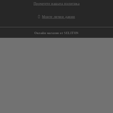
Прочетете нашата политика
Моите лични данни
Онлайн магазин от SELITON