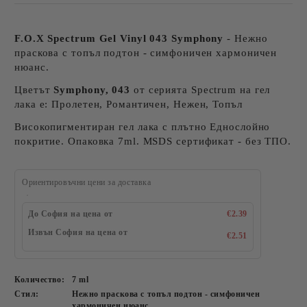
F.O.X Spectrum Gel Vinyl 043 Symphony
- Нежно
праскова с топъл подтон - симфоничен хармоничен
нюанс.
Цветът
Symphony, 043
от серията Spectrum на гел
лака е: Пролетен, Романтичен, Нежен, Топъл
Високопигментиран гел лака с плътно Еднослойно
покритие. Опаковка 7ml. MSDS сертификат - без ТПО.
Ориентировъчни цени за доставка
До София на цена от
€2.39
Извън София на цена от
€2.51
Количество:
7 ml
Стил:
Нежно праскова с топъл подтон - симфоничен
хармоничен нюанс