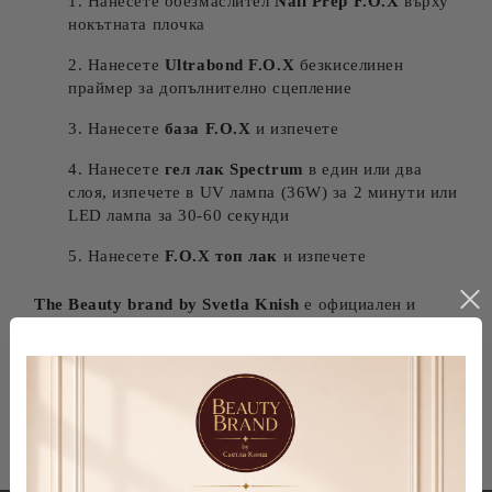
Нанесете обезмаслител
Nail Prep F.O.X
върху
нокътната плочка
Нанесете
Ultrabond F.O.X
безкиселинен
праймер за допълнително сцепление
Нанесете
база F.O.X
и изпечете
Нанесете
гел лак Spectrum
в един или два
слоя, изпечете в UV лампа (36W) за 2 минути или
LED лампа за 30-60 секунди
Нанесете
F.O.X топ лак
и изпечете
The Beauty brand by Svetla Knish
е официален и
ексклузивен представител на F.O.X nails в България.
Гарантираме 100% автентични продукти с MSDS
сертификати и бърза доставка в цяла България.