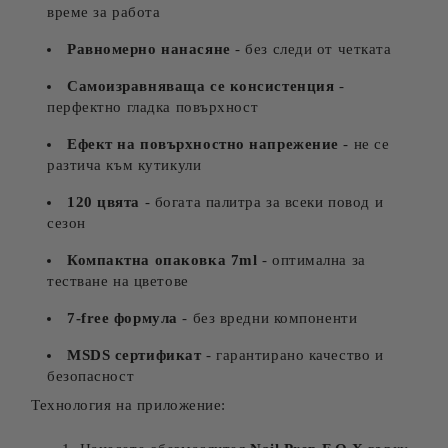
време за работа
Равномерно нанасяне
- без следи от четката
Самоизравняваща се консистенция
-
перфектно гладка повърхност
Ефект на повърхностно напрежение
- не се
разтича към кутикули
120 цвята
- богата палитра за всеки повод и
сезон
Компактна опаковка 7ml
- оптимална за
тестване на цветове
7-free формула
- без вредни компоненти
MSDS сертификат
- гарантирано качество и
безопасност
Технология на приложение: