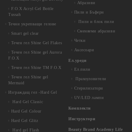
Абразиви
F.O.X Acryl Gel Bottle
Пили и Бъфери
Tussah
Пили и блок пили
Течни укрепващи гелове
Сменяеми абразиви
Smart gel clear
Четки
Течен гел Shine Gel Flakes
Аксесоари
Течен гел Shine gel Aurora
F.O.X
Ел.уреди
Течен гел Shine TM F.O.X
Ел.пили
Течен гел Shine gel
Прахоуловители
Mermaid
Стерилизатори
Изграждащ гел -Hard Gel
UV/LED лампи
Hard Gel Classic
Комплекти
Hard Gel Colour
Инструктори
Hard Gel Glitz
Beauty Brand Academy Life
Hard gel Flash