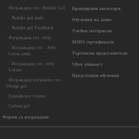
Изграждащ гел- Builder Gel
Брандирани аксесоари
Builder gel nude
Обучения на запис
Builder gel Flashback
Учебни материали
Изграждащ гел -Jelly
MSDS сертификати
Изграждащ гел - Jelly
Търговски представители
Cover nude
Изграждащ гел- Jelly
Viber общност
Colour
Предстоящи обучения
Изграждащ витражен гел -
Vitrage gel
Еднофазни гелове
Carbon gel
Форми за изграждане