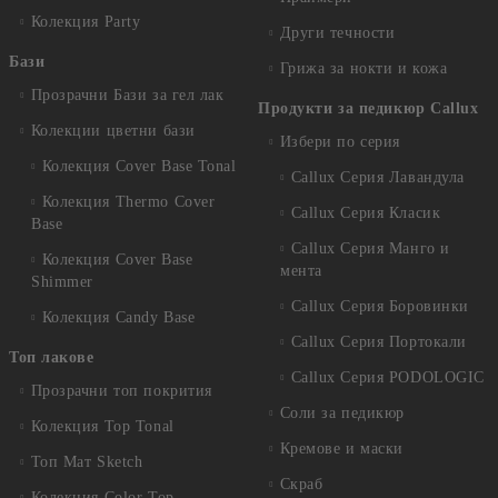
Колекция Party
Други течности
Бази
Грижа за нокти и кожа
Прозрачни Бази за гел лак
Продукти за педикюр Callux
Колекции цветни бази
Избери по серия
Колекция Cover Base Tonal
Callux Серия Лавандула
Колекция Thermo Cover
Callux Серия Класик
Base
Callux Серия Манго и
Колекция Cover Base
мента
Shimmer
Callux Серия Боровинки
Колекция Candy Base
Callux Серия Портокали
Топ лакове
Callux Серия PODOLOGIC
Прозрачни топ покрития
Соли за педикюр
Колекция Top Tonal
Кремове и маски
Топ Мат Sketch
Скраб
Колекция Color Top