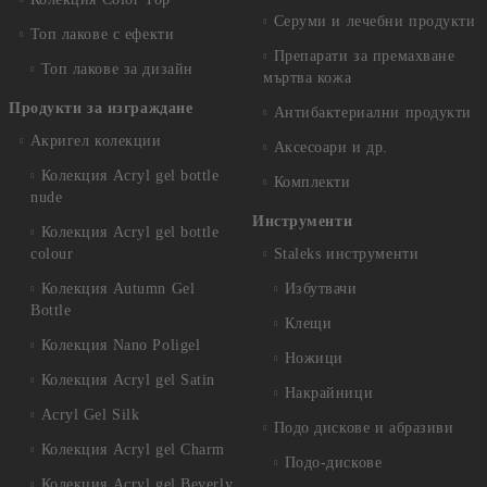
Серуми и лечебни продукти
Топ лакове с ефекти
Препарати за премахване
Топ лакове за дизайн
мъртва кожа
Продукти за изграждане
Антибактериални продукти
Акригел колекции
Аксесоари и др.
Колекция Acryl gel bottle
Комплекти
nude
Инструменти
Колекция Acryl gel bottle
colour
Staleks инструменти
Колекция Autumn Gel
Избутвачи
Bottle
Клещи
Колекция Nano Poligel
Ножици
Колекция Acryl gel Satin
Накрайници
Acryl Gel Silk
Подо дискове и абразиви
Колекция Acryl gel Charm
Подо-дискове
Колекция Acryl gel Beverly