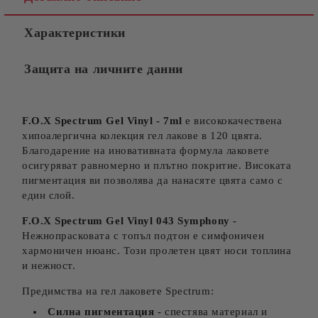
Ние ще се свържем с вас в рамките на работния ден.
Характеристики
Защита на личните данни
F.O.X Spectrum Gel Vinyl - 7ml
е висококачествена
хипоалергична колекция гел лакове в 120 цвята.
Благодарение на иновативната формула лаковете
осигуряват равномерно и плътно покритие. Високата
пигментация ви позволява да нанасяте цвята само с
един слой.
F.O.X Spectrum Gel Vinyl 043 Symphony
-
Нежнопрасковата с топъл подтон е симфоничен
хармоничен нюанс. Този пролетен цвят носи топлина
и нежност.
Предимства на гел лаковете Spectrum:
Силна пигментация
- спестява материал и