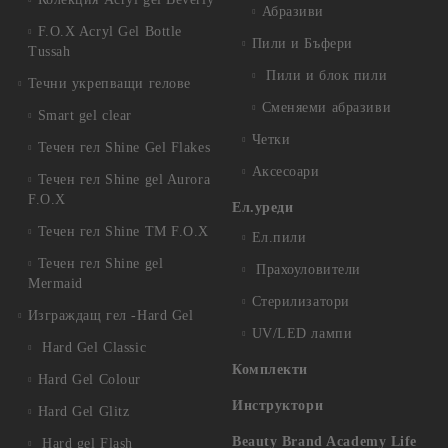
Абразиви
F.O.X Acryl Gel Bottle
Пили и Бъфери
Tussah
Пили и блок пили
Течни укрепващи гелове
Сменяеми абразиви
Smart gel clear
Четки
Течен гел Shine Gel Flakes
Аксесоари
Течен гел Shine gel Aurora
F.O.X
Ел.уреди
Течен гел Shine TM F.O.X
Ел.пили
Течен гел Shine gel
Прахоуловители
Mermaid
Стерилизатори
Изграждащ гел -Hard Gel
UV/LED лампи
Hard Gel Classic
Комплекти
Hard Gel Colour
Инструктори
Hard Gel Glitz
Beauty Brand Academy Life
Hard gel Flash