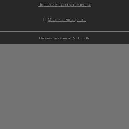
Прочетете нашата политика
Моите лични данни
Онлайн магазин от SELITON