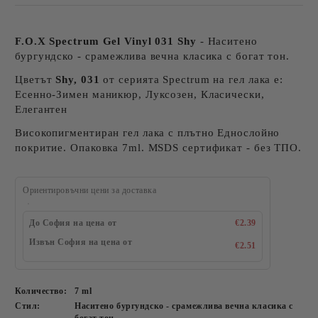
F.O.X Spectrum Gel Vinyl 031 Shy
- Наситено
бургундско - срамежлива вечна класика с богат тон.
Цветът
Shy, 031
от серията Spectrum на гел лака е:
Есенно-Зимен маникюр, Луксозен, Класически,
Елегантен
Високопигментиран гел лака с плътно Еднослойно
покритие. Опаковка 7ml. MSDS сертификат - без ТПО.
Ориентировъчни цени за доставка
До София на цена от
€2.39
Извън София на цена от
€2.51
Количество:
7 ml
Стил:
Наситено бургундско - срамежлива вечна класика с