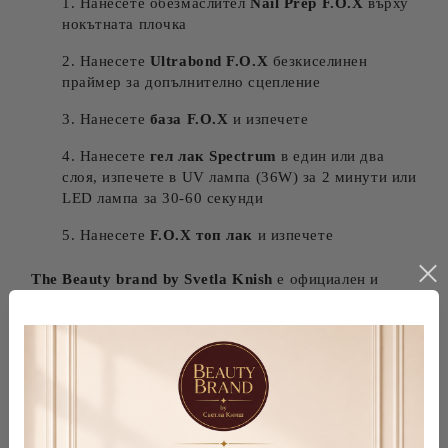
Нанесете обезмаслител
Nail Prep F.O.X
върху
нокътната плочка
Нанесете
Ultrabond F.O.X
безкиселинен
праймер за допълнително сцепление
Нанесете
база F.O.X
и изпечете
Нанесете
гел лак Spectrum
в един или два
слоя, изпечете в UV лампа (36W) за 2 минути или
LED лампа за 30-60 секунди
Нанесете
F.O.X топ лак
и изпечете
The Beauty brand by Svetla Knish
е официален и
ексклузивен представител на F.O.X nails в България.
Гарантираме 100% автентични продукти с MSDS
сертификати и бърза доставка в цяла България.