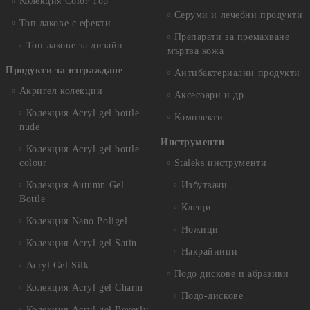
Колекция Color Top
Серуми и лечебни продукти
Топ лакове с ефекти
Препарати за премахване
Топ лакове за дизайн
мъртва кожа
Продукти за изграждане
Антибактериални продукти
Акригел колекции
Аксесоари и др.
Колекция Acryl gel bottle
Комплекти
nude
Инструменти
Колекция Acryl gel bottle
colour
Staleks инструменти
Колекция Autumn Gel
Избутвачи
Bottle
Клещи
Колекция Nano Poligel
Ножици
Колекция Acryl gel Satin
Накрайници
Acryl Gel Silk
Подо дискове и абразиви
Колекция Acryl gel Charm
Подо-дискове
Колекция Acryl gel Beverly