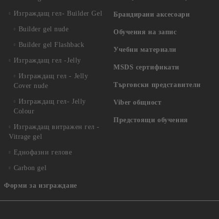
Изграждащ гел- Builder Gel
Брандирани аксесоари
Builder gel nude
Обучения на запис
Builder gel Flashback
Учебни материали
Изграждащ гел -Jelly
MSDS сертификати
Изграждащ гел - Jelly
Търговски представители
Cover nude
Изграждащ гел- Jelly
Viber общност
Colour
Предстоящи обучения
Изграждащ витражен гел -
Vitrage gel
Еднофазни гелове
Carbon gel
Форми за изграждане