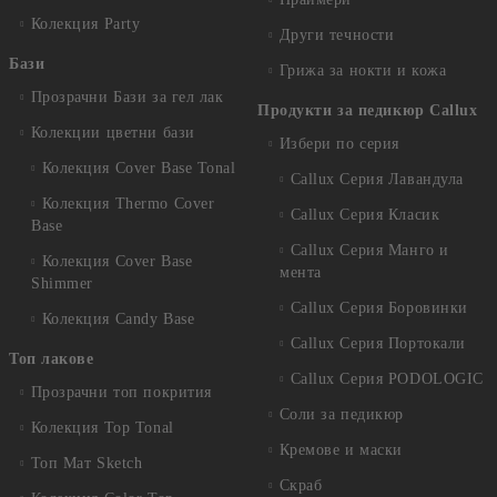
Колекция Party
Други течности
Бази
Грижа за нокти и кожа
Прозрачни Бази за гел лак
Продукти за педикюр Callux
Колекции цветни бази
Избери по серия
Колекция Cover Base Tonal
Callux Серия Лавандула
Колекция Thermo Cover
Callux Серия Класик
Base
Callux Серия Манго и
Колекция Cover Base
мента
Shimmer
Callux Серия Боровинки
Колекция Candy Base
Callux Серия Портокали
Топ лакове
Callux Серия PODOLOGIC
Прозрачни топ покрития
Соли за педикюр
Колекция Top Tonal
Кремове и маски
Топ Мат Sketch
Скраб