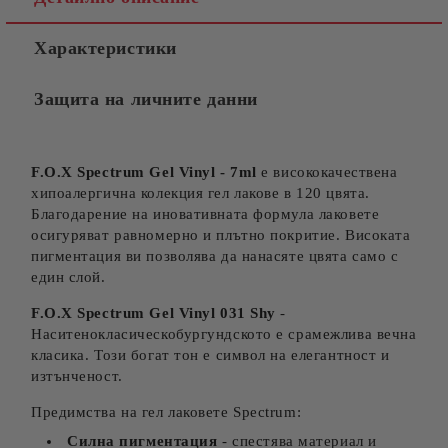
Ние ще се свържем с вас в рамките на работния ден.
Характеристики
Защита на личните данни
F.O.X Spectrum Gel Vinyl - 7ml
е висококачествена
хипоалергична колекция гел лакове в 120 цвята.
Благодарение на иновативната формула лаковете
осигуряват равномерно и плътно покритие. Високата
пигментация ви позволява да нанасяте цвята само с
един слой.
F.O.X Spectrum Gel Vinyl 031 Shy
-
Наситенокласическобургундското е срамежлива вечна
класика. Този богат тон е символ на елегантност и
изтънченост.
Предимства на гел лаковете Spectrum:
Силна пигментация
- спестява материал и