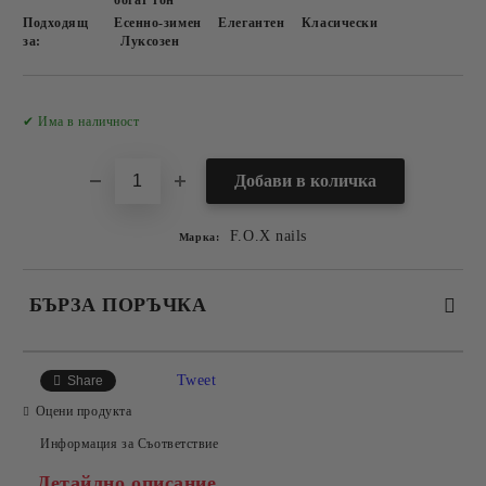
богат тон
Подходящ
Есенно-зимен
Елегантен
Класически
за:
Луксозен
Добави в желани
✔ Има в наличност
F.O.X nails
Марка:
БЪРЗА ПОРЪЧКА
САМО ПОПЪЛНЕТЕ 2 ПОЛЕТА
Tweet
Share
Оцени продукта
Информация за Съответствие
Съгласен съм с
Политиката за лични данни
Детайлно описание