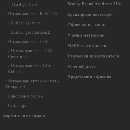
Beauty Brand Academy Life
Hard gel Flash
Изграждащ гел- Builder Gel
Брандирани аксесоари
Builder gel nude
Обучения на запис
Builder gel Flashback
Учебни материали
Изграждащ гел -Jelly
MSDS сертификати
Изграждащ гел - Jelly
Търговски представители
Cover nude
Изграждащ гел- Jelly
Viber общност
Colour
Предстоящи обучения
Изграждащ витражен гел -
Vitrage gel
Еднофазни гелове
Carbon gel
Форми за изграждане