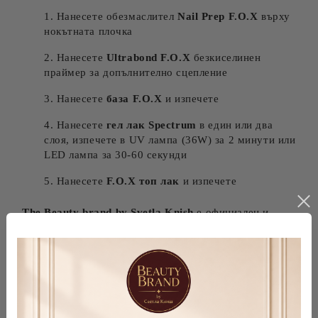
Нанесете обезмаслител
Nail Prep F.O.X
върху
нокътната плочка
Нанесете
Ultrabond F.O.X
безкиселинен
праймер за допълнително сцепление
Нанесете
база F.O.X
и изпечете
Нанесете
гел лак Spectrum
в един или два
слоя, изпечете в UV лампа (36W) за 2 минути или
LED лампа за 30-60 секунди
Нанесете
F.O.X топ лак
и изпечете
The Beauty brand by Svetla Knish
е официален и
ексклузивен представител на F.O.X nails в България.
Гарантираме 100% автентични продукти с MSDS
сертификати и бърза доставка в цяла България.