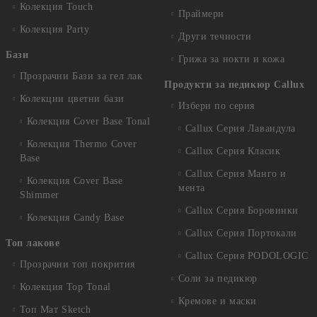
Колекция Touch
Праймери
Колекция Party
Други течности
Бази
Грижа за нокти и кожа
Прозрачни Бази за гел лак
Продукти за педикюр Callux
Колекции цветни бази
Избери по серия
Колекция Cover Base Tonal
Callux Серия Лавандула
Колекция Thermo Cover
Callux Серия Класик
Base
Callux Серия Манго и
Колекция Cover Base
мента
Shimmer
Callux Серия Боровинки
Колекция Candy Base
Callux Серия Портокали
Топ лакове
Callux Серия PODOLOGIC
Прозрачни топ покрития
Соли за педикюр
Колекция Top Tonal
Кремове и маски
Топ Мат Sketch