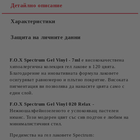
Съгласен съм с
Политиката за лични данни
Детайлно описание
Ние ще се свържем с вас в рамките на работния ден.
Характеристики
Защита на личните данни
F.O.X Spectrum Gel Vinyl - 7ml
е висококачествена
хипоалергична колекция гел лакове в 120 цвята.
Благодарение на иновативната формула лаковете
осигуряват равномерно и плътно покритие. Високата
пигментация ви позволява да нанасяте цвята само с
един слой.
F.O.X Spectrum Gel Vinyl 020 Relax
-
Нежношалфейнозеленото е успокояващ пастелен
нюанс. Този модерен цвят със сив подтон е любим на
минималистичния стил.
Предимства на гел лаковете Spectrum: