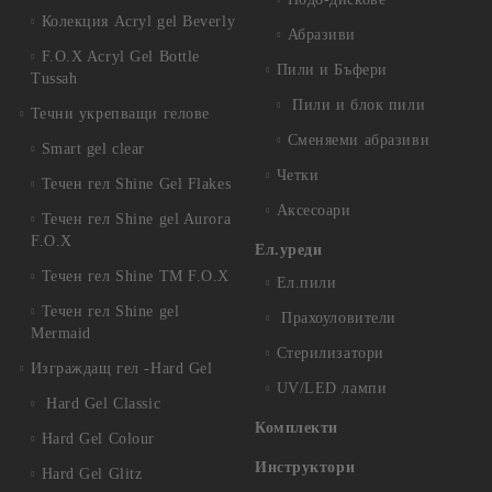
Колекция Acryl gel Beverly
Абразиви
F.O.X Acryl Gel Bottle
Пили и Бъфери
Tussah
Пили и блок пили
Течни укрепващи гелове
Сменяеми абразиви
Smart gel clear
Четки
Течен гел Shine Gel Flakes
Аксесоари
Течен гел Shine gel Aurora
F.O.X
Ел.уреди
Течен гел Shine TM F.O.X
Ел.пили
Течен гел Shine gel
Прахоуловители
Mermaid
Стерилизатори
Изграждащ гел -Hard Gel
UV/LED лампи
Hard Gel Classic
Комплекти
Hard Gel Colour
Инструктори
Hard Gel Glitz