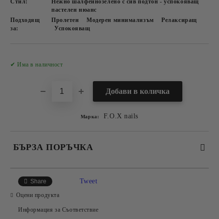
Стил:
Нежно шалфейнозелено с сив подтон - успокояващ
пастелен нюанс
Подходящ
Пролетен
Модерен минимализъм
Релаксиращ
за:
Успокояващ
Добави в желани
✔ Има в наличност
F.O.X nails
Марка:
БЪРЗА ПОРЪЧКА
САМО ПОПЪЛНЕТЕ 2 ПОЛЕТА
Tweet
Share
Оцени продукта
Информация за Съответствие