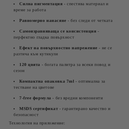
Силна пигментация
- спестява материал и
време за работа
Равномерно нанасяне
- без следи от четката
Самоизравняваща се консистенция
-
перфектно гладка повърхност
Ефект на повърхностно напрежение
- не се
разтича към кутикули
120 цвята
- богата палитра за всеки повод и
сезон
Компактна опаковка 7ml
- оптимална за
тестване на цветове
7-free формула
- без вредни компоненти
MSDS сертификат
- гарантирано качество и
безопасност
Технология на приложение: