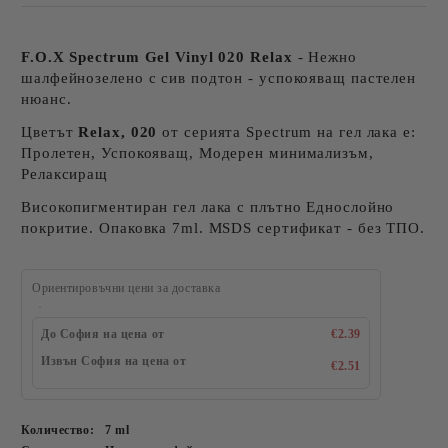
F.O.X Spectrum Gel Vinyl 020 Relax
- Нежно
шалфейнозелено с сив подтон - успокояващ пастелен
нюанс.
Цветът
Relax, 020
от серията Spectrum на гел лака е:
Пролетен, Успокояващ, Модерен минимализъм,
Релаксиращ
Високопигментиран гел лака с плътно Еднослойно
покритие. Опаковка 7ml. MSDS сертификат - без ТПО.
Ориентировъчни цени за доставка
До София на цена от
€2.39
Извън София на цена от
€2.51
Количество:
7 ml