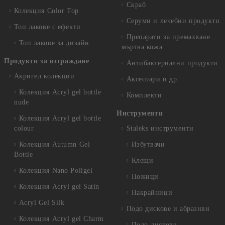
Скраб
Колекция Color Top
Серуми и лечебни продукти
Топ лакове с ефекти
Препарати за премахване
Топ лакове за дизайн
мъртва кожа
Продукти за изграждане
Антибактериални продукти
Акригел колекции
Аксесоари и др.
Колекция Acryl gel bottle
Комплекти
nude
Инструменти
Колекция Acryl gel bottle
colour
Staleks инструменти
Колекция Autumn Gel
Избутвачи
Bottle
Клещи
Колекция Nano Poligel
Ножици
Колекция Acryl gel Satin
Накрайници
Acryl Gel Silk
Подо дискове и абразиви
Колекция Acryl gel Charm
Подо-дискове