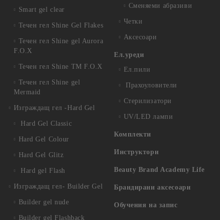
Сменяеми абразиви
Smart gel clear
Четки
Течен гел Shine Gel Flakes
Аксесоари
Течен гел Shine gel Aurora
F.O.X
Ел.уреди
Течен гел Shine TM F.O.X
Ел.пили
Течен гел Shine gel
Прахоуловители
Mermaid
Стерилизатори
Изграждащ гел -Hard Gel
UV/LED лампи
Hard Gel Classic
Комплекти
Hard Gel Colour
Инструктори
Hard Gel Glitz
Beauty Brand Academy Life
Hard gel Flash
Изграждащ гел- Builder Gel
Брандирани аксесоари
Builder gel nude
Обучения на запис
Builder gel Flashback