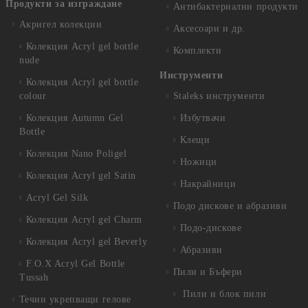
Продукти за изграждане
Антибактериални продукти
Акригел колекции
Аксесоари и др.
Колекция Acryl gel bottle
Комплекти
nude
Инструменти
Колекция Acryl gel bottle
colour
Staleks инструменти
Колекция Autumn Gel
Избутвачи
Bottle
Клещи
Колекция Nano Poligel
Ножици
Колекция Acryl gel Satin
Накрайници
Acryl Gel Silk
Подо дискове и абразиви
Колекция Acryl gel Charm
Подо-дискове
Колекция Acryl gel Beverly
Абразиви
F.O.X Acryl Gel Bottle
Пили и Бъфери
Tussah
Пили и блок пили
Течни укрепващи гелове