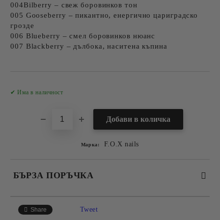
004Bilberry – свеж боровинков тон
005 Gooseberry – пикантно, енергично цариградско
грозде
006 Blueberry – смел боровинков нюанс
007 Blackberry – дълбока, наситена къпина
Добави в желани
✔ Има в наличност
F.O.X nails
Марка:
БЪРЗА ПОРЪЧКА
САМО ПОПЪЛНЕТЕ 2 ПОЛЕТА
Tweet
Share