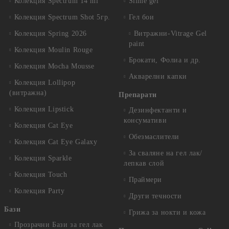
Колекция Spectrum 14 ml
Slime gel
Колекция Spectrum Shot 5гр.
Гел бои
Колекция Spring 2026
Витражни-Vitrage Gel
paint
Колекция Moulin Rouge
Брокати, Фолиа и др.
Колекция Mocha Mousse
Акварелни капки
Колекция Lollipop
(витражна)
Препарати
Колекция Lipstick
Дезинфектанти и
консумативи
Колекция Cat Eye
Обезмаслители
Колекция Cat Eye Galaxy
За сваляне на гел лак/
Колекция Sparkle
лепкав слой
Колекция Touch
Праймери
Колекция Party
Други течности
Бази
Грижа за нокти и кожа
Прозрачни Бази за гел лак