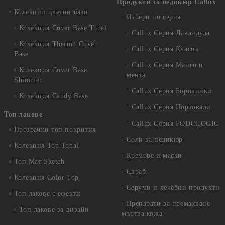
Продукти за педикюр Callux
Колекции цветни бази
Избери по серия
Колекция Cover Base Tonal
Callux Серия Лавандула
Колекция Thermo Cover
Callux Серия Класик
Base
Callux Серия Манго и
Колекция Cover Base
мента
Shimmer
Callux Серия Боровинки
Колекция Candy Base
Callux Серия Портокали
Топ лакове
Callux Серия PODOLOGIC
Прозрачни топ покрития
Соли за педикюр
Колекция Top Tonal
Кремове и маски
Топ Мат Sketch
Скраб
Колекция Color Top
Серуми и лечебни продукти
Топ лакове с ефекти
Препарати за премахване
Топ лакове за дизайн
мъртва кожа