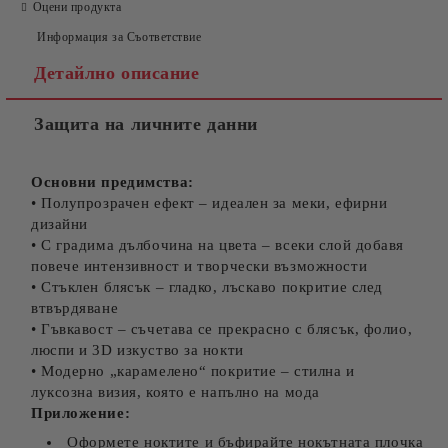
Оцени продукта
Информация за Съответствие
Съгласен съм с
Политиката за лични данни
Детайлно описание
Ние ще се свържем с вас в рамките на работния ден.
Защита на личните данни
Основни предимства:
• Полупрозрачен ефект – идеален за меки, ефирни
дизайни
• С градима дълбочина на цвета – всеки слой добавя
повече интензивност и творчески възможности
• Стъклен блясък – гладко, лъскаво покритие след
втвърдяване
• Гъвкавост – съчетава се прекрасно с блясък, фолио,
люспи и 3D изкуство за нокти
• Модерно „карамелено“ покритие – стилна и
луксозна визия, която е напълно на мода
Приложение:
Оформете ноктите и бъфирайте нокътната плочка