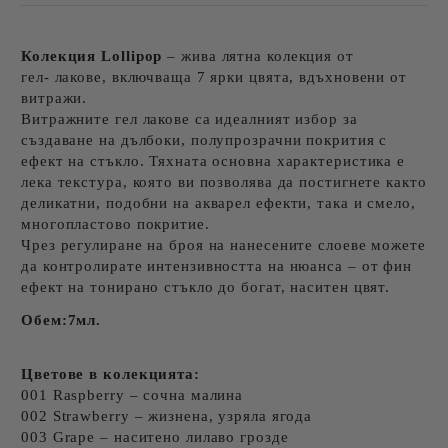
Колекция Lollipop
– жива лятна колекция от
гел- лакове, включваща 7 ярки цвята, вдъхновени от
витражи.
Витражните гел лакове са идеалният избор за
създаване на дълбоки, полупрозрачни покрития с
ефект на стъкло. Тяхната основна характеристика е
лека текстура, която ви позволява да постигнете както
деликатни, подобни на акварел ефекти, така и смело,
многопластово покритие.
Чрез регулиране на броя на нанесените слоеве можете
да контролирате интензивността на нюанса – от фин
ефект на тонирано стъкло до богат, наситен цвят.
Обем:7мл.
Цветове в колекцията:
001 Raspberry – сочна малина
002 Strawberry – жизнена, узряла ягода
003 Grape – наситено лилаво грозде