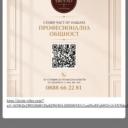
https://invite.viber.com/?
g2=AQBjZp29NG0bM1DuKI9WI9A20E9HfSXLCordNoRFqb9O2v2rSXNiko