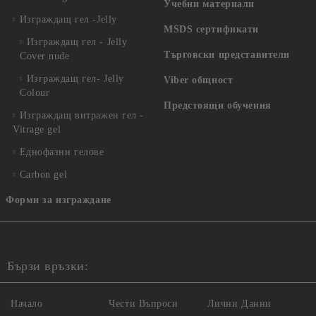
Учебни материали
Изграждащ гел -Jelly
MSDS сертификати
Изграждащ гел - Jelly
Търговски представители
Cover nude
Изграждащ гел- Jelly
Viber общност
Colour
Предстоящи обучения
Изграждащ витражен гел -
Vitrage gel
Еднофазни гелове
Carbon gel
Форми за изграждане
Бързи връзки:
Начало
Чести Въпроси
Лични Данни