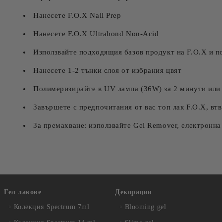
Нанесете F.O.X Nail Prep
Нанесете F.O.X Ultrabond Non-Acid
Използвайте подходящия базов продукт на F.O.X и 
Нанесете 1-2 тънки слоя от избрания цвят
Полимеризирайте в UV лампа (36W) за 2 минути или
Завършете с предпочитания от вас топ лак F.O.X, вт
За премахване: използвайте Gel Remover, електронна 
Гел лакове
Декорации
Колекция Spectrum 7ml
Blooming gel